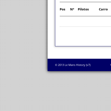
Pos
Nº
Pilotos
Carro
© 2013 Le Mans History (v7)