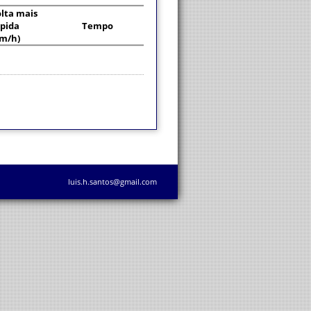
lta mais
pida
Tempo
km/h)
luis.h.santos@gmail.com