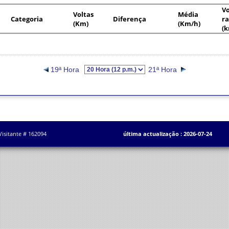
Vo
Voltas
Média
Categoria
Diferença
ra
(Km)
(Km/h)
(
19ª Hora
21ª Hora
Visitante # 162094
última actualização : 2026-07-24