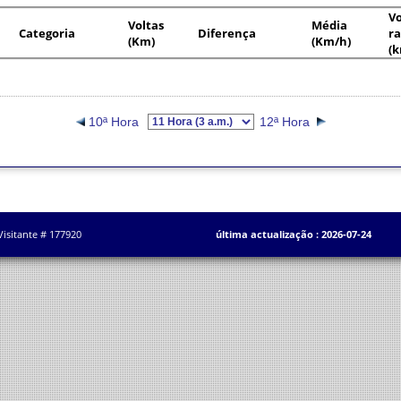
Vo
Voltas
Média
Categoria
Diferença
ra
(Km)
(Km/h)
(
10ª Hora
12ª Hora
Visitante # 177920
última actualização : 2026-07-24