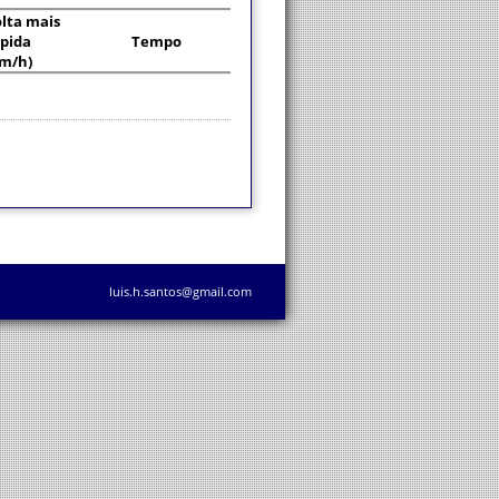
lta mais
pida
Tempo
km/h)
luis.h.santos@gmail.com