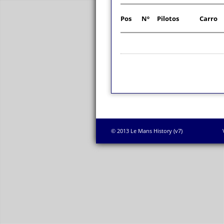
Pos
Nº
Pilotos
Carro
© 2013 Le Mans History (v7)