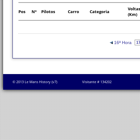
Volta
Pos
Nº
Pilotos
Carro
Categoria
(Km)
16ª Hora
© 2013 Le Mans History (v7)
Visitante # 134202