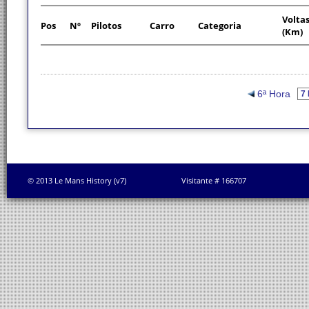
Volta
Pos
Nº
Pilotos
Carro
Categoria
(Km)
6ª Hora
© 2013 Le Mans History (v7)
Visitante # 166707