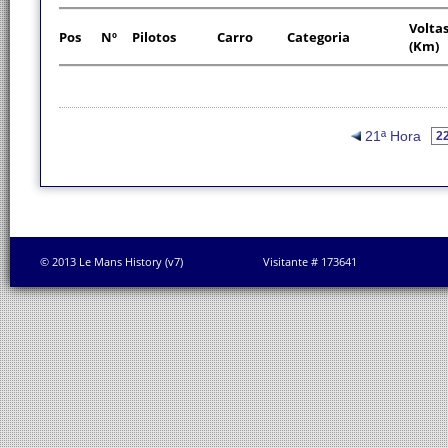
Volta
Pos
Nº
Pilotos
Carro
Categoria
(Km)
21ª Hora
© 2013 Le Mans History (v7)
Visitante # 173641