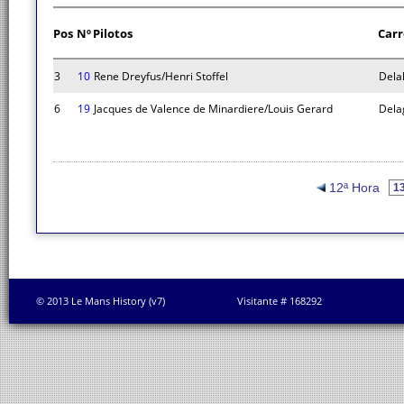
Pos
Nº
Pilotos
Carr
3
10
Rene Dreyfus/Henri Stoffel
Dela
6
19
Jacques de Valence de Minardiere/Louis Gerard
Dela
12ª Hora
© 2013 Le Mans History (v7)
Visitante # 168292