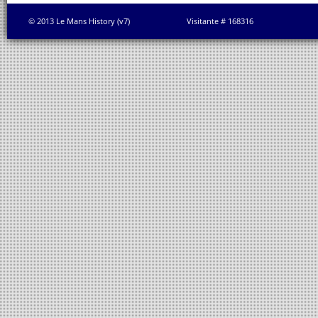
© 2013 Le Mans History (v7)
Visitante # 168316