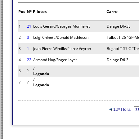
Pos
Nº
Pilotos
Carro
1
21
Louis Gerard/Georges Monneret
Delage D6-3L
2
3
Luigi Chinetti/Donald Mathieson
Talbot T 26 "GP-M
3
1
Jean-Pierre Wimille/Pierre Veyron
Bugatti T 57 C "Ta
4
22
Armand Hug/Roger Loyer
Delage D6-3L
/
6
?
Lagonda
/
7
?
Lagonda
10ª Hora