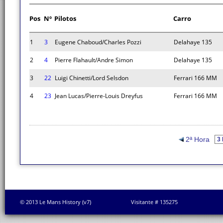
Pos
Nº
Pilotos
Carro
1
3
Eugene Chaboud/Charles Pozzi
Delahaye 135
2
4
Pierre Flahault/Andre Simon
Delahaye 135
3
22
Luigi Chinetti/Lord Selsdon
Ferrari 166 MM
4
23
Jean Lucas/Pierre-Louis Dreyfus
Ferrari 166 MM
2ª Hora
© 2013 Le Mans History (v7)
Visitante # 135275