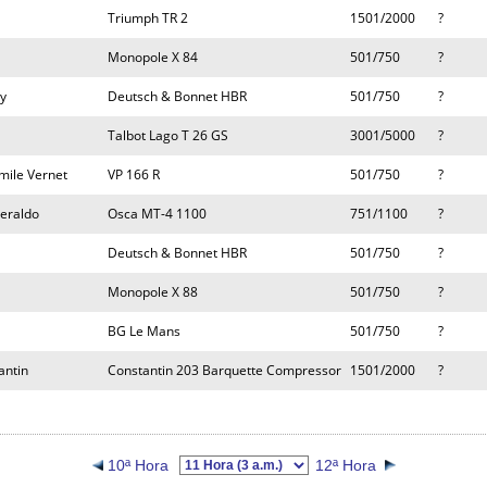
Triumph TR 2
1501/2000
?
Monopole X 84
501/750
?
y
Deutsch & Bonnet HBR
501/750
?
Talbot Lago T 26 GS
3001/5000
?
mile Vernet
VP 166 R
501/750
?
eraldo
Osca MT-4 1100
751/1100
?
Deutsch & Bonnet HBR
501/750
?
Monopole X 88
501/750
?
BG Le Mans
501/750
?
antin
Constantin 203 Barquette Compressor
1501/2000
?
10ª Hora
12ª Hora