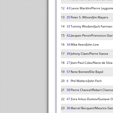
12
43
Lance Macklin/Pierre Leygon
13
35
Peter S. Wilson/Jim Mayers
14
33
Tommy Wisdom/Jack Fairman
15
42
Jacques Peron/Francesco Giar
16
34
Mike Keen/John Line
17
39
Johnny Claes/Pierre Stasse
18
27
Jean-Paul Colas/Nano da Silv
19
57
Rene Bonnet/Elie Bayol
20
6
Phil Walters/John Fitch
21
58
Pierre Chancel/Robert Chance
22
47
Zora Arkus-Duntov/Gustave Ol
23
36
Marcel Becquart/Maurice Gat