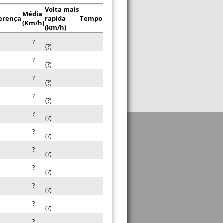
Volta mais
Média
erença
rapida
Tempo
(Km/h)
(km/h)
?
(?)
?
(?)
?
(?)
?
(?)
?
(?)
?
(?)
?
(?)
?
(?)
?
(?)
?
(?)
?