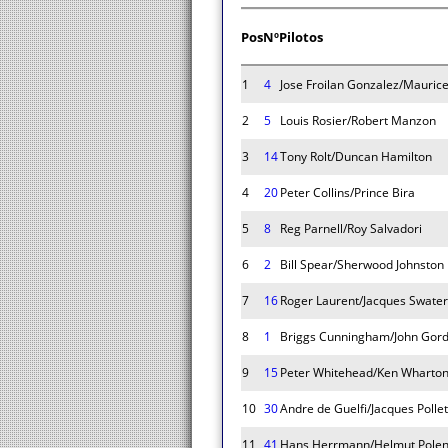
Pos
Nº
Pilotos
1
4
Jose Froilan Gonzalez/Maurice
2
5
Louis Rosier/Robert Manzon
3
14
Tony Rolt/Duncan Hamilton
4
20
Peter Collins/Prince Bira
5
8
Reg Parnell/Roy Salvadori
6
2
Bill Spear/Sherwood Johnston
7
16
Roger Laurent/Jacques Swater
8
1
Briggs Cunningham/John Gord
9
15
Peter Whitehead/Ken Wharto
10
30
Andre de Guelfi/Jacques Pollet
11
41
Hans Herrmann/Helmut Polen