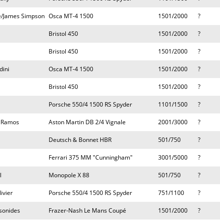
ie/James Simpson
Osca MT-4 1500
1501/2000
?
Bristol 450
1501/2000
?
Bristol 450
1501/2000
?
dini
Osca MT-4 1500
1501/2000
?
Bristol 450
1501/2000
?
Porsche 550/4 1500 RS Spyder
1101/1500
?
a Ramos
Aston Martin DB 2/4 Vignale
2001/3000
?
Deutsch & Bonnet HBR
501/750
?
Ferrari 375 MM "Cunningham"
3001/5000
?
l
Monopole X 88
501/750
?
ivier
Porsche 550/4 1500 RS Spyder
751/1100
?
sonides
Frazer-Nash Le Mans Coupé
1501/2000
?