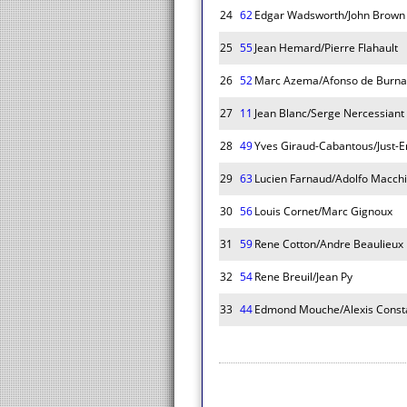
24
62
Edgar Wadsworth/John Brown
25
55
Jean Hemard/Pierre Flahault
26
52
Marc Azema/Afonso de Burna
27
11
Jean Blanc/Serge Nercessiant
28
49
Yves Giraud-Cabantous/Just-E
29
63
Lucien Farnaud/Adolfo Macchi
30
56
Louis Cornet/Marc Gignoux
31
59
Rene Cotton/Andre Beaulieux
32
54
Rene Breuil/Jean Py
33
44
Edmond Mouche/Alexis Const