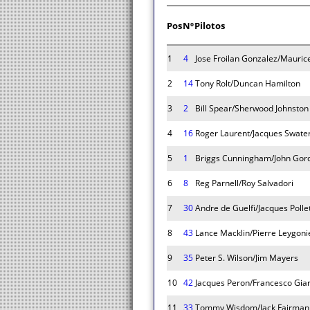
Pos
Nº
Pilotos
1
4
Jose Froilan Gonzalez/Maurice
2
14
Tony Rolt/Duncan Hamilton
3
2
Bill Spear/Sherwood Johnston
4
16
Roger Laurent/Jacques Swate
5
1
Briggs Cunningham/John Gor
6
8
Reg Parnell/Roy Salvadori
7
30
Andre de Guelfi/Jacques Polle
8
43
Lance Macklin/Pierre Leygon
9
35
Peter S. Wilson/Jim Mayers
10
42
Jacques Peron/Francesco Giar
11
33
Tommy Wisdom/Jack Fairman