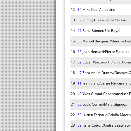
12
34
Mike Keen/John Line
13
39
Johnny Claes/Pierre Stasse
14
57
Rene Bonnet/Elie Bayol
15
36
Marcel Becquart/Maurice Gat
16
55
Jean Hemard/Pierre Flahault
17
62
Edgar Wadsworth/John Brown
18
47
Zora Arkus-Duntov/Gustave Ol
19
11
Jean Blanc/Serge Nercessiant
20
49
Yves Giraud-Cabantous/Just-E
21
56
Louis Cornet/Marc Gignoux
22
63
Lucien Farnaud/Adolfo Macch
23
59
Rene Cotton/Andre Beaulieux