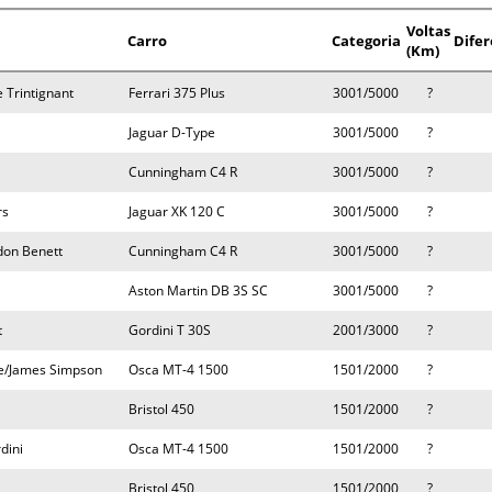
Voltas
Carro
Categoria
Dife
(Km)
 Trintignant
Ferrari 375 Plus
3001/5000
?
Jaguar D-Type
3001/5000
?
Cunningham C4 R
3001/5000
?
rs
Jaguar XK 120 C
3001/5000
?
don Benett
Cunningham C4 R
3001/5000
?
Aston Martin DB 3S SC
3001/5000
?
t
Gordini T 30S
2001/3000
?
ie/James Simpson
Osca MT-4 1500
1501/2000
?
Bristol 450
1501/2000
?
dini
Osca MT-4 1500
1501/2000
?
Bristol 450
1501/2000
?