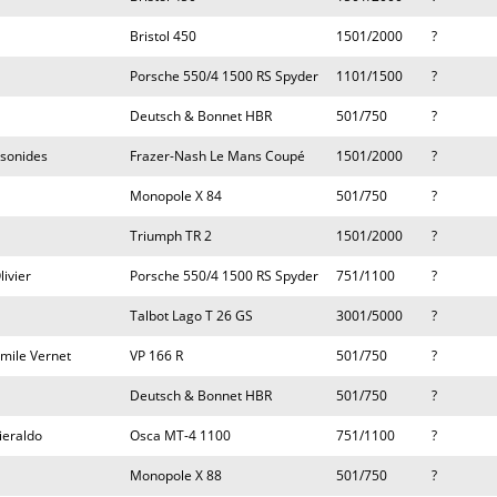
Bristol 450
1501/2000
?
Porsche 550/4 1500 RS Spyder
1101/1500
?
Deutsch & Bonnet HBR
501/750
?
sonides
Frazer-Nash Le Mans Coupé
1501/2000
?
Monopole X 84
501/750
?
Triumph TR 2
1501/2000
?
ivier
Porsche 550/4 1500 RS Spyder
751/1100
?
Talbot Lago T 26 GS
3001/5000
?
mile Vernet
VP 166 R
501/750
?
Deutsch & Bonnet HBR
501/750
?
ieraldo
Osca MT-4 1100
751/1100
?
Monopole X 88
501/750
?