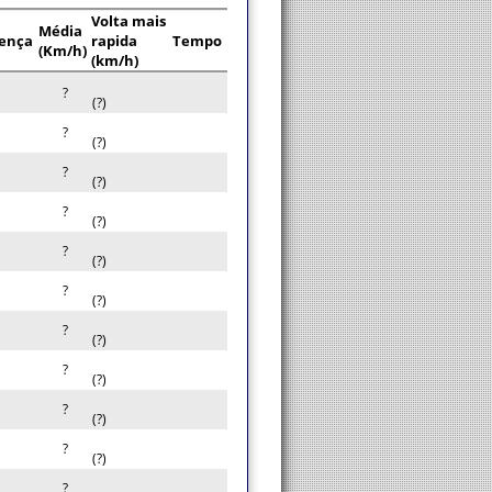
Volta mais
Média
rença
rapida
Tempo
(Km/h)
(km/h)
?
(?)
?
(?)
?
(?)
?
(?)
?
(?)
?
(?)
?
(?)
?
(?)
?
(?)
?
(?)
?