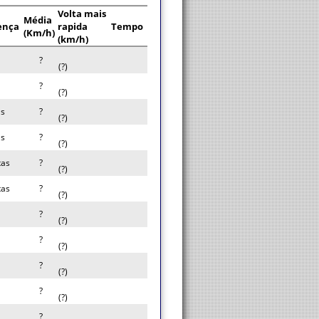
Volta mais
Média
ença
rapida
Tempo
(Km/h)
(km/h)
?
(?)
?
(?)
as
?
(?)
as
?
(?)
tas
?
(?)
tas
?
(?)
?
(?)
?
(?)
?
(?)
?
(?)
?