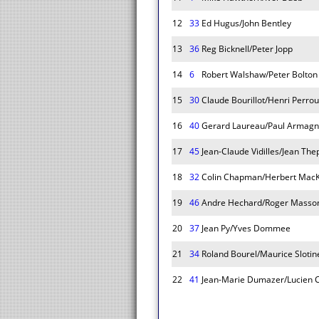
12
33
Ed Hugus/John Bentley
13
36
Reg Bicknell/Peter Jopp
14
6
Robert Walshaw/Peter Bolton
15
30
Claude Bourillot/Henri Perro
16
40
Gerard Laureau/Paul Armag
17
45
Jean-Claude Vidilles/Jean The
18
32
Colin Chapman/Herbert MacK
19
46
Andre Hechard/Roger Masso
20
37
Jean Py/Yves Dommee
21
34
Roland Bourel/Maurice Slotin
22
41
Jean-Marie Dumazer/Lucien 