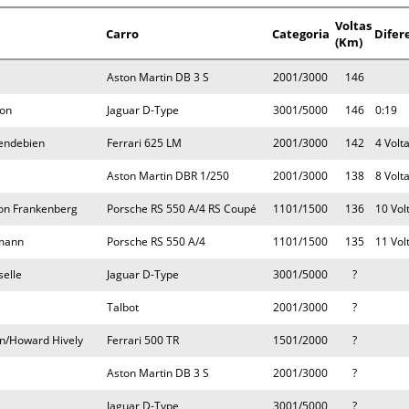
Voltas
Carro
Categoria
Difer
(Km)
Aston Martin DB 3 S
2001/3000
146
son
Jaguar D-Type
3001/5000
146
0:19
Gendebien
Ferrari 625 LM
2001/3000
142
4 Volt
Aston Martin DBR 1/250
2001/3000
138
8 Volt
von Frankenberg
Porsche RS 550 A/4 RS Coupé
1101/1500
136
10 Vol
rmann
Porsche RS 550 A/4
1101/1500
135
11 Vol
selle
Jaguar D-Type
3001/5000
?
Talbot
2001/3000
?
an/Howard Hively
Ferrari 500 TR
1501/2000
?
Aston Martin DB 3 S
2001/3000
?
Jaguar D-Type
3001/5000
?