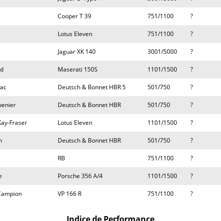
Cooper T 39
751/1100
?
Lotus Eleven
751/1100
?
Jaguar XK 140
3001/5000
?
ud
Maserati 150S
1101/1500
?
nac
Deutsch & Bonnet HBR 5
501/750
?
penier
Deutsch & Bonnet HBR
501/750
?
ay-Fraser
Lotus Eleven
1101/1500
?
n
Deutsch & Bonnet HBR
501/750
?
RB
751/1100
?
e
Porsche 356 A/4
1101/1500
?
Campion
VP 166 R
751/1100
?
Indice de Performance