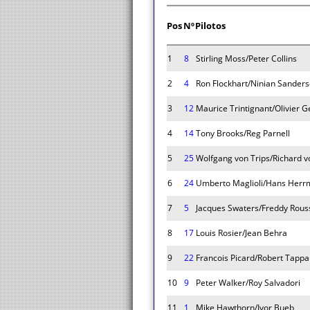
Pos
Nº
Pilotos
1
8
Stirling Moss/Peter Collins
2
4
Ron Flockhart/Ninian Sander
3
12
Maurice Trintignant/Olivier 
4
14
Tony Brooks/Reg Parnell
5
25
Wolfgang von Trips/Richard 
6
24
Umberto Maglioli/Hans Her
7
5
Jacques Swaters/Freddy Rous
8
17
Louis Rosier/Jean Behra
9
22
Francois Picard/Robert Tapp
10
9
Peter Walker/Roy Salvadori
11
1
Mike Hawthorn/Ivor Bueb