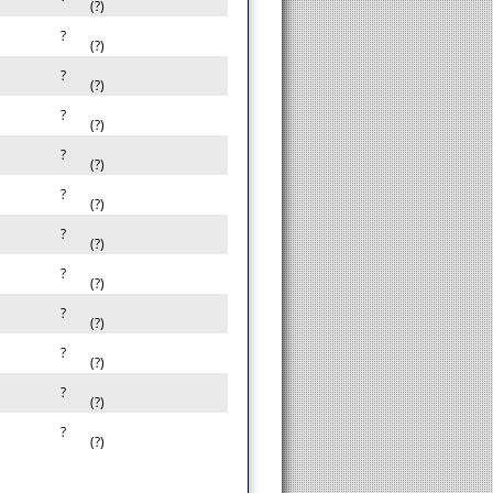
(?)
?
(?)
?
(?)
?
(?)
?
(?)
?
(?)
?
(?)
?
(?)
?
(?)
?
(?)
?
(?)
?
(?)