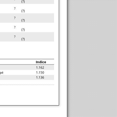
(?)
?
(?)
?
(?)
?
(?)
?
(?)
Indice
1.162
upé
1.150
1.136