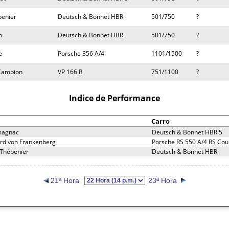
penier
Deutsch & Bonnet HBR
501/750
?
n
Deutsch & Bonnet HBR
501/750
?
e
Porsche 356 A/4
1101/1500
?
Campion
VP 166 R
751/1100
?
Indice de Performance
Carro
magnac
Deutsch & Bonnet HBR 5
ard von Frankenberg
Porsche RS 550 A/4 RS Co
 Thépenier
Deutsch & Bonnet HBR
21ª Hora
23ª Hora