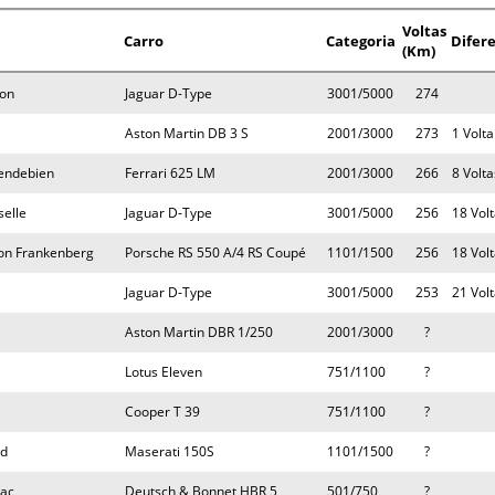
Voltas
Carro
Categoria
Difer
(Km)
son
Jaguar D-Type
3001/5000
274
Aston Martin DB 3 S
2001/3000
273
1 Volta
Gendebien
Ferrari 625 LM
2001/3000
266
8 Volta
selle
Jaguar D-Type
3001/5000
256
18 Vol
von Frankenberg
Porsche RS 550 A/4 RS Coupé
1101/1500
256
18 Vol
Jaguar D-Type
3001/5000
253
21 Vol
Aston Martin DBR 1/250
2001/3000
?
Lotus Eleven
751/1100
?
Cooper T 39
751/1100
?
ud
Maserati 150S
1101/1500
?
nac
Deutsch & Bonnet HBR 5
501/750
?