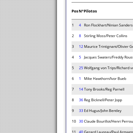
Pos
Nº
Pilotos
1
4
Ron Flockhart/Ninian Sander
2
8
Stirling Moss/Peter Collins
3
12
Maurice Trintignant/Olivier 
4
5
Jacques Swaters/Freddy Rous
5
25
Wolfgang von Trips/Richard 
6
1
Mike Hawthorn/Ivor Bueb
7
14
Tony Brooks/Reg Parnell
8
36
Reg Bicknell/Peter Jopp
9
33
Ed Hugus/John Bentley
10
30
Claude Bourillot/Henri Perro
11
40
Gerard Laureau/Paul Armag