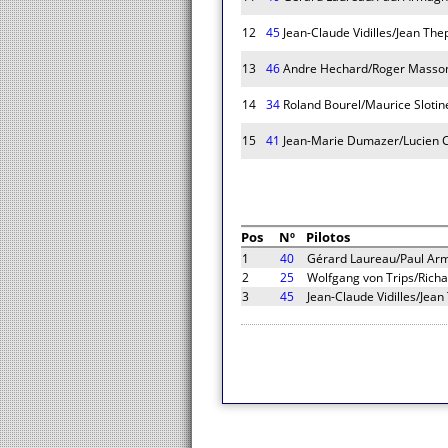
12
45
Jean-Claude Vidilles/Jean The
13
46
Andre Hechard/Roger Masso
14
34
Roland Bourel/Maurice Slotin
15
41
Jean-Marie Dumazer/Lucien 
Pos
Nº
Pilotos
1
40
Gérard Laureau/Paul Ar
2
25
Wolfgang von Trips/Rich
3
45
Jean-Claude Vidilles/Jean