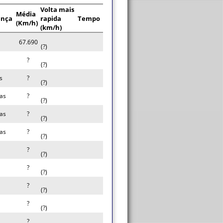
Volta mais
Média
ença
rapida
Tempo
(Km/h)
(km/h)
67.690
(?)
?
(?)
s
?
(?)
tas
?
(?)
tas
?
(?)
tas
?
(?)
?
(?)
?
(?)
?
(?)
?
(?)
?