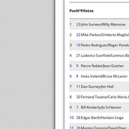
Pos
Nº
Pilotos
1
23
John Surtees/Willy Mairesse
2
22
Mike Parkes/Umberto Magliol
3
10
Pedro Rodriguez/Roger Pensk
4
21
Ludovico Scarfiotti/Lorenzo B
5
9
Pierre Noblet/Jean Guichet
6
8
Innes Ireland/Bruce McLaren
7
11
Dan Gurney/Jim Hall
8
20
Fernand Tavano/Carlo Maria 
9
7
Bill Kimberly/Jo Schlesser
10
28
Edgar Barth/Herbert Linge
11
26
Masten Gregory/David Piper