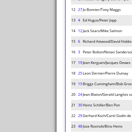
12
27
Jo Bonnier/Tony Maggs
13
4
Ed Hugus/Peter Jopp
14
12
Jack Sears/Mike Salmon
15
6
Richard Attwood/David Hobbs
16
3
Peter Bolton/Ninian Sanderso
17
19
Jean Kerguen/Jacques Dewes
18
25
Leon Dernier/Pierre Dumay
19
15
Briggs Cunningham/Bob Gro
20
24
Jean Blaton/Gerald Langlois
21
30
Heinz Schiller/Ben Pon
22
29
Gerhard Koch/Carel Godin de
23
48
Jose Rosinski/Bino Heins