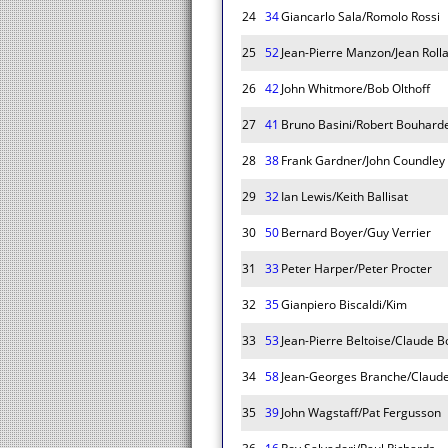
24
34
Giancarlo Sala/Romolo Rossi
25
52
Jean-Pierre Manzon/Jean Roll
26
42
John Whitmore/Bob Olthoff
27
41
Bruno Basini/Robert Bouhard
28
38
Frank Gardner/John Coundley
29
32
Ian Lewis/Keith Ballisat
30
50
Bernard Boyer/Guy Verrier
31
33
Peter Harper/Peter Procter
32
35
Gianpiero Biscaldi/Kim
33
53
Jean-Pierre Beltoise/Claude 
34
58
Jean-Georges Branche/Claud
35
39
John Wagstaff/Pat Fergusson