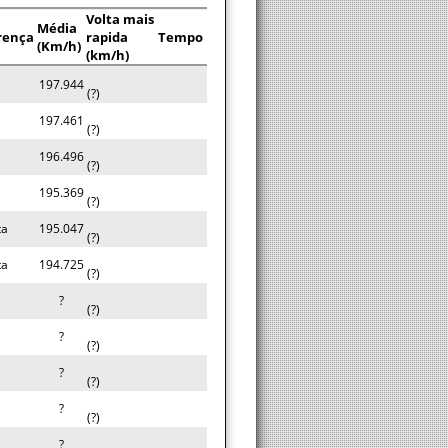
Volta mais
Média
rença
rapida
Tempo
(Km/h)
(km/h)
197.944
(?)
197.461
(?)
196.496
(?)
195.369
(?)
ta
195.047
(?)
ta
194.725
(?)
?
(?)
?
(?)
?
(?)
?
(?)
?