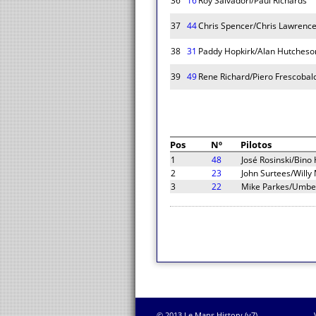
36
16
Roy Salvadori/Paul Richards
37
44
Chris Spencer/Chris Lawrenc
38
31
Paddy Hopkirk/Alan Hutcheso
39
49
Rene Richard/Piero Frescobal
Pos
Nº
Pilotos
1
48
José Rosinski/Bino
2
23
John Surtees/Willy
3
22
Mike Parkes/Umber
© 2013 Le Mans History (v7)