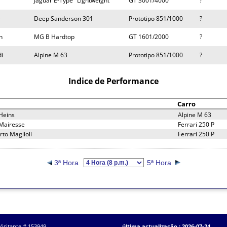
Jaguar E-Type "Lightweight"
GT 3001/4000
?
e
Deep Sanderson 301
Prototipo 851/1000
?
n
MG B Hardtop
GT 1601/2000
?
di
Alpine M 63
Prototipo 851/1000
?
Indice de Performance
Carro
 Heins
Alpine M 63
 Mairesse
Ferrari 250 P
to Maglioli
Ferrari 250 P
3ª Hora
5ª Hora
Visitante # 153949
última actualização : 2026-07-24