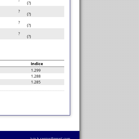
?
(?)
?
(?)
?
(?)
?
(?)
Indice
1.299
1.288
1.285
luis.h.santos@gmail.com