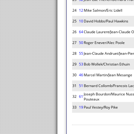
24
12
Mike Salmon/Eric Lidell
25
10
David Hobbs/Paul Hawkins
26
64
Claude Laurent/Jean-Claude O
27
50
Roger Enever/Alec Poole
28
55
Jean-Claude Andruet/Jean-Pier
29
53
Bob Wollek/Christian Ethuin
30
46
Marcel Martin/Jean Mesange
31
51
Bernard Collomb/Francois La
Joseph Bourdon/Maurice Nus
32
61
Pouteaux
33
19
Paul Vestey/Roy Pike