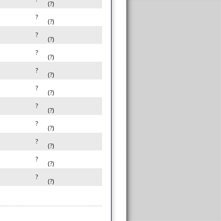
(?)
?
(?)
?
(?)
?
(?)
?
(?)
?
(?)
?
(?)
?
(?)
?
(?)
?
(?)
?
(?)