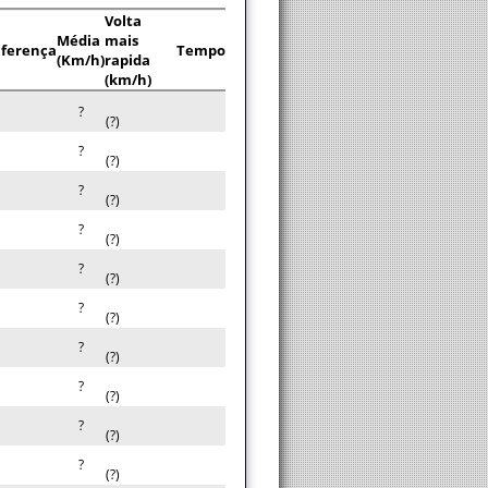
Volta
Média
mais
iferença
Tempo
(Km/h)
rapida
(km/h)
?
(?)
?
(?)
?
(?)
?
(?)
?
(?)
?
(?)
?
(?)
?
(?)
?
(?)
?
(?)