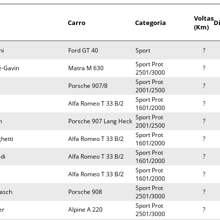
Voltas
Carro
Categoria
D
(Km)
hi
Ford GT 40
Sport
?
Sport Prot
z-Gavin
Matra M 630
?
2501/3000
Sport Prot
Porsche 907/8
?
2001/2500
Sport Prot
Alfa Romeo T 33 B/2
?
1601/2000
Sport Prot
n
Porsche 907 Lang Heck
?
2001/2500
Sport Prot
hetti
Alfa Romeo T 33 B/2
?
1601/2000
Sport Prot
di
Alfa Romeo T 33 B/2
?
1601/2000
Sport Prot
Alfa Romeo T 33 B/2
?
1601/2000
Sport Prot
pasch
Porsche 908
?
2501/3000
Sport Prot
er
Alpine A 220
?
2501/3000