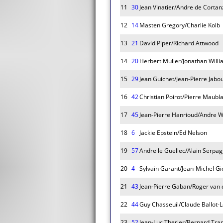
11
30
Jean Vinatier/Andre de Cortan
12
14
Masten Gregory/Charlie Kolb
13
21
David Piper/Richard Attwood
14
20
Herbert Muller/Jonathan Will
15
29
Jean Guichet/Jean-Pierre Jabou
16
42
Christian Poirot/Pierre Maubl
17
45
Jean-Pierre Hanrioud/Andre W
18
6
Jackie Epstein/Ed Nelson
19
57
Andre le Guellec/Alain Serpag
20
4
Sylvain Garant/Jean-Michel Gi
21
43
Jean-Pierre Gaban/Roger van 
22
44
Guy Chasseuil/Claude Ballot-
23
52
Jean-Luc Therier/Bernard Tra