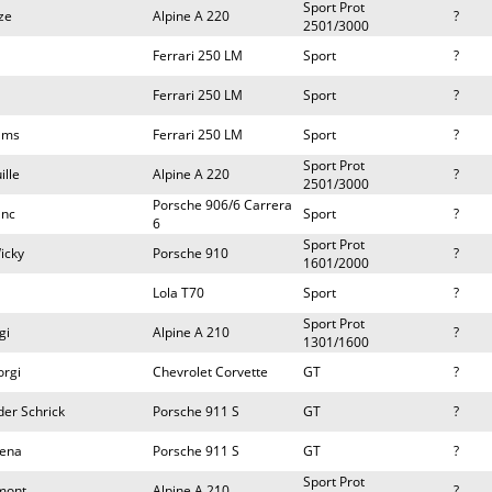
Sport Prot
ze
Alpine A 220
?
2501/3000
Ferrari 250 LM
Sport
?
Ferrari 250 LM
Sport
?
iams
Ferrari 250 LM
Sport
?
Sport Prot
ille
Alpine A 220
?
2501/3000
Porsche 906/6 Carrera
anc
Sport
?
6
Sport Prot
icky
Porsche 910
?
1601/2000
Lola T70
Sport
?
Sport Prot
gi
Alpine A 210
?
1301/1600
orgi
Chevrolet Corvette
GT
?
der Schrick
Porsche 911 S
GT
?
Lena
Porsche 911 S
GT
?
Sport Prot
mont
Alpine A 210
?