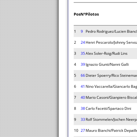
Pos
Nº
Pilotos
1
9
Pedro Rodriguez/Lucien Bianc
2
24
Henri Pescarolo/Johnny Servo
3
35
Alex Soler-Roig/Rudi Lins
4
39
Ignazio Giunti/Nanni Galli
5
66
Dieter Spoerry/Rico Steinema
6
41
Nino Vaccarella/Giancarlo Bag
7
40
Mario Casoni/Gianpiero Biscal
8
38
Carlo Facetti/Spartaco Dini
9
33
Rolf Stommelen/Jochen Neer
10
27
Mauro Bianchi/Patrick Depaill