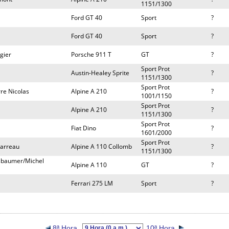
1151/1300
Ford GT 40
Sport
?
Ford GT 40
Sport
?
gier
Porsche 911 T
GT
?
Sport Prot
Austin-Healey Sprite
?
1151/1300
Sport Prot
re Nicolas
Alpine A 210
?
1001/1150
Sport Prot
Alpine A 210
?
1151/1300
Sport Prot
Fiat Dino
?
1601/2000
Sport Prot
carreau
Alpine A 110 Collomb
?
1151/1300
sbaumer/Michel
Alpine A 110
GT
?
Ferrari 275 LM
Sport
?
8ª Hora
10ª Hora