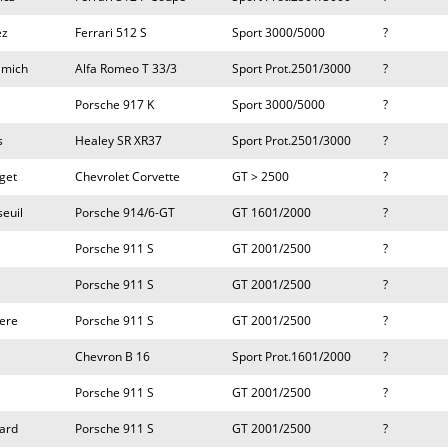
ez
Ferrari 512 S
Sport 3000/5000
?
amich
Alfa Romeo T 33/3
Sport Prot.2501/3000
?
Porsche 917 K
Sport 3000/5000
?
s
Healey SR XR37
Sport Prot.2501/3000
?
get
Chevrolet Corvette
GT > 2500
?
euil
Porsche 914/6-GT
GT 1601/2000
?
Porsche 911 S
GT 2001/2500
?
Porsche 911 S
GT 2001/2500
?
ere
Porsche 911 S
GT 2001/2500
?
Chevron B 16
Sport Prot.1601/2000
?
Porsche 911 S
GT 2001/2500
?
lard
Porsche 911 S
GT 2001/2500
?