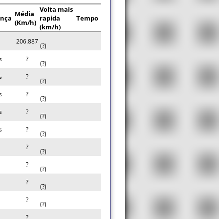
Volta mais
Média
ença
rapida
Tempo
(Km/h)
(km/h)
206.887
(?)
s
?
(?)
s
?
(?)
s
?
(?)
s
?
(?)
s
?
(?)
?
(?)
?
(?)
?
(?)
?
(?)
?