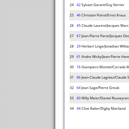
24
42
Sylvain Garant/Guy Verrier
25
46
Christian Poirot/Ernst Kraus
26
45
Claude Laurent/Jacques Mar
27
67
Jean-Pierre Parot/Jacques D
28
29
Herbert Linge/Jonathan Willi
29
61
Andre Wicky/Jean-Pierre Han
30
16
Giampiero Moretti/Corrado M
31
66
Jean-Claude Lagniez/Claude S
32
64
Jean Sage/Pierre Greub
33
60
Willy Meier/Daniel Rouveyran
34
44
Clive Baker/Digby Martland