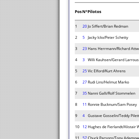
Pos
Nº
Pilotos
1
20
Jo Siffert/Brian Redman
2
5
Jacky Ickx/Peter Schetty
3
23
Hans Herrmann/Richard Att
4
3
Willi Kauhsen/Gerard Larrou
5
25
Vic Elford/Kurt Ahrens
6
27
Rudi Lins/Helmut Marko
7
35
Nanni Galli/Rolf Stommelen
8
11
Ronnie Bucknum/Sam Posey
9
4
Gustave Gosselin/Teddy Pilet
10
12
Hughes de Fierlandt/Alistair 
11
57
Chuck Parsons/Tony Adamow