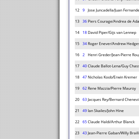
12
9
Jose Juncadella/Juan Fernand
13
36
Piers Courage/Andrea de Ad
14
18
David Piper/Gijs van Lennep
15
34
Roger Enever/Andrew Hedge
16
2
Henri Greder/Jean-Pierre Rou
17
40
Claude Ballot-Lena/Guy Chass
18
47
Nicholas Koob/Erwin Kremer
19
62
Rene Mazzia/Pierre Mauroy
20
63
Jacques Rey/Bernard Chenevi
21
49
Ian Skailes/John Hine
22
65
Claude Haldi/Arthur Blanck
23
43
Jean-Pierre Gaban/Willy Brail