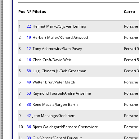
Pos
Nº
Pilotos
Carro
1
22
Helmut Marko/Gijs van Lennep
Porsche
2
19
Herbert Muller/Richard Attwood
Porsche
3
12
Tony Adamowicz/Sam Posey
Ferrari 
4
16
Chris Craft/David Weir
Ferrari 
5
58
Luigi Chinetti Jr./Bob Grossman
Ferrari 
6
49
Walter Brun/Peter Mattli
Porsche
7
63
Raymond Touroul/Andre Anselme
Porsche
8
38
Rene Mazzia/Jurgen Barth
Porsche
9
42
Jean Mesange/Gedehem
Porsche
10
36
Bjorn Waldegard/Bernard Cheneviere
Porsche
11
39
Guy Verrier/Gerard Foucault
Porsche