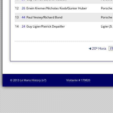
12
26
Erwin Kremer/Nicholas Koob/Gunter Huber
Porsche
13
44
Paul Vestey/Richard Bond
Porsche
14
24
Guy Ligier/Patrick Depailler
Ligier JS
20ª Hora
© 2013 Le Mans History (v7)
Visitante # 179820