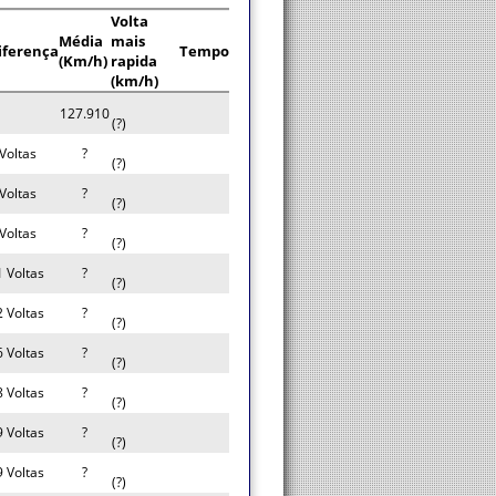
Volta
Média
mais
iferença
Tempo
(Km/h)
rapida
(km/h)
127.910
(?)
Voltas
?
(?)
Voltas
?
(?)
Voltas
?
(?)
1 Voltas
?
(?)
2 Voltas
?
(?)
6 Voltas
?
(?)
8 Voltas
?
(?)
9 Voltas
?
(?)
9 Voltas
?
(?)