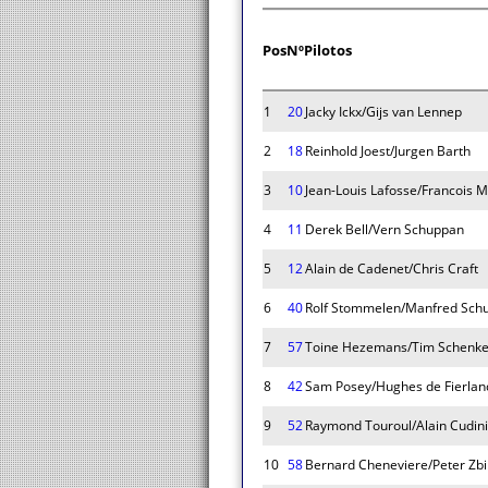
Pos
Nº
Pilotos
1
20
Jacky Ickx/Gijs van Lennep
2
18
Reinhold Joest/Jurgen Barth
3
10
Jean-Louis Lafosse/Francois M
4
11
Derek Bell/Vern Schuppan
5
12
Alain de Cadenet/Chris Craft
6
40
Rolf Stommelen/Manfred Schu
7
57
Toine Hezemans/Tim Schenk
8
42
Sam Posey/Hughes de Fierlan
9
52
Raymond Touroul/Alain Cudin
10
58
Bernard Cheneviere/Peter Zbi