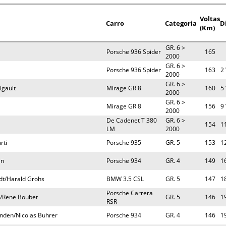
Voltas
Carro
Categoria
D
(Km)
GR. 6 >
Porsche 936 Spider
165
2000
GR. 6 >
Porsche 936 Spider
163
2 
2000
GR. 6 >
igault
Mirage GR 8
160
5 
2000
GR. 6 >
Mirage GR 8
156
9 
2000
De Cadenet T 380
GR. 6 >
154
1
LM
2000
rti
Porsche 935
GR. 5
153
1
en
Porsche 934
GR. 4
149
1
dt/Harald Grohs
BMW 3.5 CSL
GR. 5
147
1
Porsche Carrera
i/Rene Boubet
GR. 5
146
1
RSR
nden/Nicolas Buhrer
Porsche 934
GR. 4
146
1