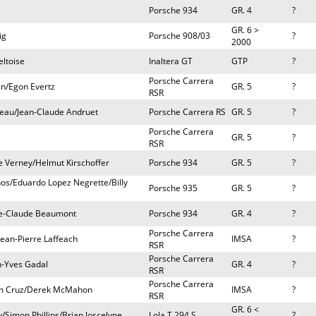
Porsche 934
GR. 4
?
GR. 6 >
ig
Porsche 908/03
?
2000
eltoise
Inaltera GT
GTP
?
Porsche Carrera
n/Egon Evertz
GR. 5
?
RSR
reau/Jean-Claude Andruet
Porsche Carrera RS
GR. 5
?
Porsche Carrera
GR. 5
?
RSR
e Verney/Helmut Kirschoffer
Porsche 934
GR. 5
?
os/Eduardo Lopez Negrette/Billy
Porsche 935
GR. 5
?
ie-Claude Beaumont
Porsche 934
GR. 4
?
Porsche Carrera
ean-Pierre Laffeach
IMSA
?
RSR
Porsche Carrera
n-Yves Gadal
GR. 4
?
RSR
Porsche Carrera
ram Cruz/Derek McMahon
IMSA
?
RSR
GR. 6 <
Simon Phillips/Brian Joscelyne
Lola T 294 S
?