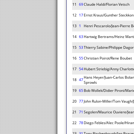
11
69
Claude Haldi/Florian Vetsch
12
17
Ernst Kraus/Gunther Steckkon
13
1
Henri Pescarolo/Jean-Pierre B
14
63
Hartwig Bertrams/Heinz Marti
15
53
Thierry Sabine/Philippe Dago
16
55
Christian Poirot/Rene Boubet
17
54
Hubert Striebig/Anny Charlott
Hans Heyer/Juan-Carlos Bolan
18
47
Sprowls
19
65
Bob Wollek/Didier Pironi/Mar
20
77
John Rulon-Miller/Tom Vaugh/J
21
71
Segolen/Maurice Ouviere/Jea
22
78
Diego Febles/Alec Poole/Hi
23
31
Tony Birchenhough/Ian Bracey/