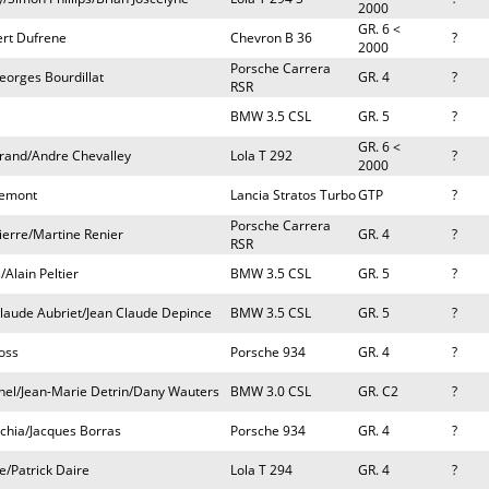
2000
GR. 6 <
ert Dufrene
Chevron B 36
?
2000
Porsche Carrera
eorges Bourdillat
GR. 4
?
RSR
BMW 3.5 CSL
GR. 5
?
GR. 6 <
rand/Andre Chevalley
Lola T 292
?
2000
remont
Lancia Stratos Turbo
GTP
?
Porsche Carrera
Pierre/Martine Renier
GR. 4
?
RSR
Alain Peltier
BMW 3.5 CSL
GR. 5
?
Claude Aubriet/Jean Claude Depince
BMW 3.5 CSL
GR. 5
?
oss
Porsche 934
GR. 4
?
enel/Jean-Marie Detrin/Dany Wauters
BMW 3.0 CSL
GR. C2
?
chia/Jacques Borras
Porsche 934
GR. 4
?
e/Patrick Daire
Lola T 294
GR. 4
?