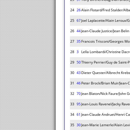
24
26
Alain Flotard/Fred Stalder/Alb
25
67
Joel Laplacette/Alain Leroux/G
26
44
Jean-Claude Justice/Jean Belin
27
35
Francois Trisconi/Georges Mo
28
3
Lella Lombardi/Christine Dac
29
50
Thierry Perrier/Guy de Saint-
30
43
Dieter Quester/Albrecht Krebs/
31
46
Peter Brock/Brian Muir/Jean-
32
70
Jean Blaton/Nick Faure/John G
33
95
Jean-Louis Ravenel/Jacky Rav
34
61
Jean-Claude Andruet/Henri Ca
35
30
Jean-Marie Lemerle/Alain Levi