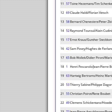
11
57
Toine Hezemans/Tim Schenk
12
69
Claude Haldi/Florian Vetsch
13
58
Bernard Cheneviere/Peter Zbi
14
52
Raymond Touroul/Alain Cudin
15
17
Ernst Kraus/Gunther Steckkon
16
42
Sam Posey/Hughes de Fierlan
17
65
Bob Wollek/Didier Pironi/Mar
18
1
Henri Pescarolo/Jean-Pierre B
19
63
Hartwig Bertrams/Heinz Marti
20
53
Thierry Sabine/Philippe Dago
21
55
Christian Poirot/Rene Boubet
22
49
Clemens Schickentanz/Howde
23
72
Jean-Pierre Aeschlimann/Roge