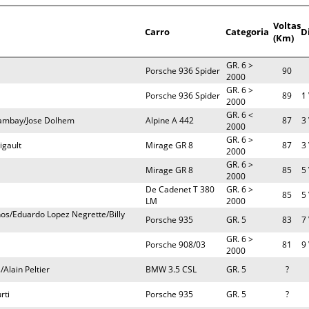
Voltas
Carro
Categoria
D
(Km)
GR. 6 >
Porsche 936 Spider
90
2000
GR. 6 >
Porsche 936 Spider
89
1 
2000
GR. 6 <
 Tambay/Jose Dolhem
Alpine A 442
87
3 
2000
GR. 6 >
igault
Mirage GR 8
87
3 
2000
GR. 6 >
Mirage GR 8
85
5 
2000
De Cadenet T 380
GR. 6 >
85
5 
LM
2000
os/Eduardo Lopez Negrette/Billy
Porsche 935
GR. 5
83
7 
GR. 6 >
Porsche 908/03
81
9 
2000
Alain Peltier
BMW 3.5 CSL
GR. 5
?
rti
Porsche 935
GR. 5
?