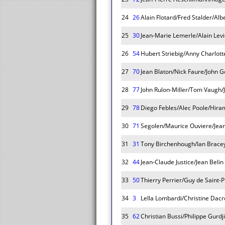
24
26
Alain Flotard/Fred Stalder/Alb
25
30
Jean-Marie Lemerle/Alain Levi
26
54
Hubert Striebig/Anny Charlott
27
70
Jean Blaton/Nick Faure/John G
28
77
John Rulon-Miller/Tom Vaugh/J
29
78
Diego Febles/Alec Poole/Hi
30
71
Segolen/Maurice Ouviere/Jea
31
31
Tony Birchenhough/Ian Bracey/
32
44
Jean-Claude Justice/Jean Belin
33
50
Thierry Perrier/Guy de Saint-
34
3
Lella Lombardi/Christine Dac
35
62
Christian Bussi/Philippe Gurdj