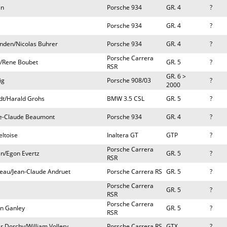
en
Porsche 934
GR. 4
?
Porsche 934
GR. 4
?
nden/Nicolas Buhrer
Porsche 934
GR. 4
?
Porsche Carrera
i/Rene Boubet
GR. 5
?
RSR
GR. 6 >
ig
Porsche 908/03
?
2000
dt/Harald Grohs
BMW 3.5 CSL
GR. 5
?
ie-Claude Beaumont
Porsche 934
GR. 4
?
eltoise
Inaltera GT
GTP
?
Porsche Carrera
n/Egon Evertz
GR. 5
?
RSR
reau/Jean-Claude Andruet
Porsche Carrera RS
GR. 5
?
Porsche Carrera
GR. 5
?
RSR
Porsche Carrera
n Ganley
GR. 5
?
RSR
r Dorchy/William Vollery
Porsche Carrera RS
GTX
?