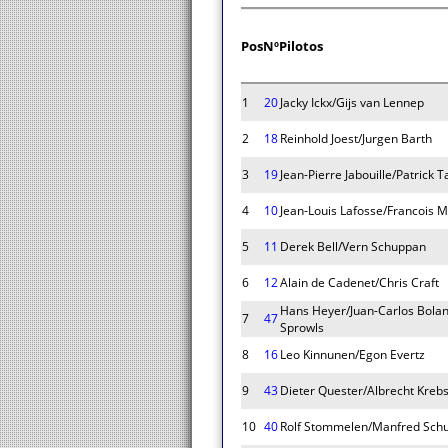
Pos
Nº
Pilotos
1
20
Jacky Ickx/Gijs van Lennep
2
18
Reinhold Joest/Jurgen Barth
3
19
Jean-Pierre Jabouille/Patrick
4
10
Jean-Louis Lafosse/Francois M
5
11
Derek Bell/Vern Schuppan
6
12
Alain de Cadenet/Chris Craft
Hans Heyer/Juan-Carlos Bolan
7
47
Sprowls
8
16
Leo Kinnunen/Egon Evertz
9
43
Dieter Quester/Albrecht Krebs/
10
40
Rolf Stommelen/Manfred Schu