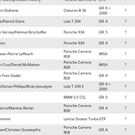
GR. 6 <
ert Dufrene
Chevron B 36
?
2000
e/Patrick Daire
Lola T 294
GR. 4
?
e Verney/Helmut Kirschoffer
Porsche 934
GR. 5
?
oss
Porsche 934
GR. 4
?
Porsche Carrera
ean-Pierre Laffeach
IMSA
?
RSR
Porsche Carrera
ram Cruz/Derek McMahon
IMSA
?
RSR
Porsche Carrera
n-Yves Gadal
GR. 4
?
RSR
GR. 6 <
Simon Phillips/Brian Joscelyne
Lola T 294 S
?
2000
BMW 3.5 CSL
GR. 5
?
Porsche Carrera
Pierre/Martine Renier
GR. 4
?
RSR
remont
Lancia Stratos Turbo
GTP
?
Porsche Carrera
ian/Christian Gouttepifre
GR. 4
?
RSR