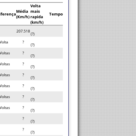
Volta
Média
mais
iferença
Tempo
(Km/h)
rapida
(km/h)
207.518
(?)
Volta
?
(?)
Voltas
?
(?)
Voltas
?
(?)
Voltas
?
(?)
Voltas
?
(?)
Voltas
?
(?)
Voltas
?
(?)
?
(?)
?
(?)