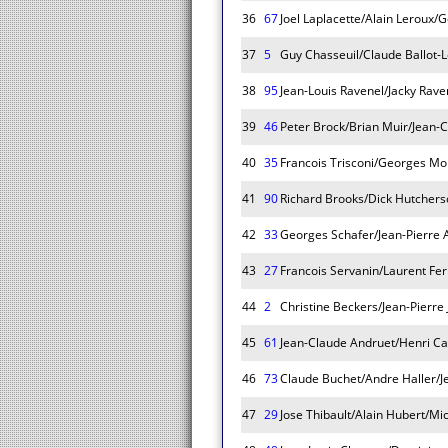
36
67
Joel Laplacette/Alain Leroux/G
37
5
Guy Chasseuil/Claude Ballot-
38
95
Jean-Louis Ravenel/Jacky Rav
39
46
Peter Brock/Brian Muir/Jean-
40
35
Francois Trisconi/Georges Mo
41
90
Richard Brooks/Dick Hutcher
42
33
Georges Schafer/Jean-Pierre 
43
27
Francois Servanin/Laurent Fer
44
2
Christine Beckers/Jean-Pierr
45
61
Jean-Claude Andruet/Henri Ca
46
73
Claude Buchet/Andre Haller/J
47
29
Jose Thibault/Alain Hubert/Mi