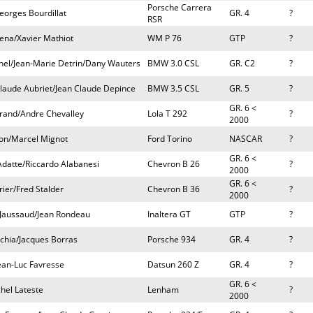
Porsche Carrera
eorges Bourdillat
GR. 4
?
RSR
Lena/Xavier Mathiot
WM P 76
GTP
?
enel/Jean-Marie Detrin/Dany Wauters
BMW 3.0 CSL
GR. C2
?
Claude Aubriet/Jean Claude Depince
BMW 3.5 CSL
GR. 5
?
GR. 6 <
rand/Andre Chevalley
Lola T 292
?
2000
son/Marcel Mignot
Ford Torino
NASCAR
?
GR. 6 <
Adatte/Riccardo Alabanesi
Chevron B 26
?
2000
GR. 6 <
rier/Fred Stalder
Chevron B 36
?
2000
e Jaussaud/Jean Rondeau
Inaltera GT
GTP
?
chia/Jacques Borras
Porsche 934
GR. 4
?
ean-Luc Favresse
Datsun 260 Z
GR. 4
?
GR. 6 <
chel Lateste
Lenham
?
2000