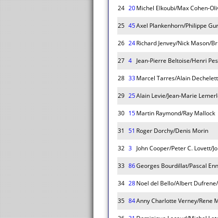
24
20
Michel Elkoubi/Max Cohen-Oli
25
45
Axel Plankenhorn/Philippe Gur
26
24
Richard Jenvey/Nick Mason/Br
27
4
Jean-Pierre Beltoise/Henri Pe
28
33
Marcel Tarres/Alain Dechelet
29
25
Alain Levie/Jean-Marie Lemerl
30
15
Martin Raymond/Ray Mallock
31
51
Roger Dorchy/Denis Morin
32
3
John Cooper/Peter C. Lovett/J
33
86
Georges Bourdillat/Pascal En
34
28
Noel del Bello/Albert Dufrene
35
84
Anny Charlotte Verney/Rene M