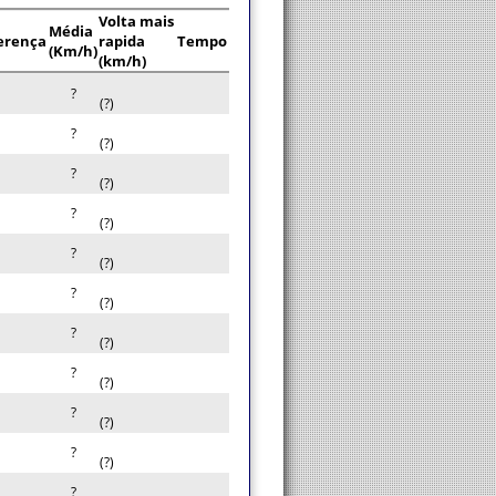
Volta mais
Média
erença
rapida
Tempo
(Km/h)
(km/h)
?
(?)
?
(?)
?
(?)
?
(?)
?
(?)
?
(?)
?
(?)
?
(?)
?
(?)
?
(?)
?