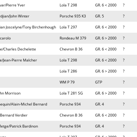
var/Pierre Yver
Lola T 298
GR. 6 < 2000
?
djian/John Winter
Porsche 935 K3
GR. 5
?
ian Joscelyne/Tony Birchenhough
Lola T 297
GR. 6 < 2000
?
scarolo
Rondeau M 379
GR. 6 > 2000
?
te/Charles Dechelette
Chevron B 36
GR. 6 < 2000
?
e/Jean-Pierre Malcher
Lola T 298
GR. 6 < 2000
?
Lola T 286
GR. 6 > 2000
?
WM P 79
GTP
?
ohn Morrison
Lola T 281 SG
GR. 6 > 2000
?
nequin/Alain-Michel Bernard
Porsche 934
GR. 4
?
/Bernard Verdier
Chevron B 36
GR. 6 < 2000
?
etge/Patrick Bardinon
Porsche 934
GR. 4
?