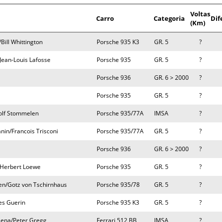
Voltas
Carro
Categoria
Dif
(Km)
Bill Whittington
Porsche 935 K3
GR. 5
?
/Jean-Louis Lafosse
Porsche 935
GR. 5
?
Porsche 936
GR. 6 > 2000
?
Porsche 935
GR. 5
?
olf Stommelen
Porsche 935/77A
IMSA
?
nin/Francois Trisconi
Porsche 935/77A
GR. 5
?
Porsche 936
GR. 6 > 2000
?
/Herbert Loewe
Porsche 935
GR. 5
?
en/Gotz von Tschirnhaus
Porsche 935/78
GR. 5
?
es Guerin
Porsche 935 K3
GR. 5
?
-Lena/Peter Gregg
Ferrari 512 BB
IMSA
?