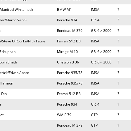
/Manfred Winkelhock
BMW M1
IMSA
?
ller/Marco Vanoli
Porsche 934
GR. 4
?
i
Rondeau M 379
GR. 6 > 2000
?
n/Steve O Rourke/Nick Faure
Ferrari 512 BB
IMSA
?
 Schuppan
Mirage M 10
GR. 6 > 2000
?
Robin Smith
Chevron B 36
GR. 6 < 2000
?
erick/Edwin Abate
Porsche 935/78
IMSA
?
b Harmon
Porsche 935/78
IMSA
?
 Dini
Ferrari 512 BB
IMSA
?
m
Porsche 934
GR. 4
?
et
WM P 79
GTP
?
Rondeau M 379
GTP
?