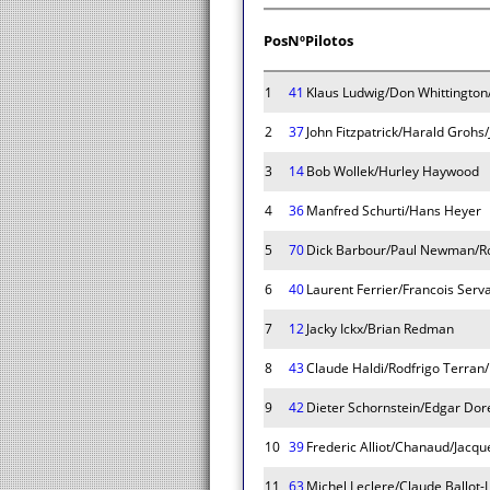
Pos
Nº
Pilotos
1
41
Klaus Ludwig/Don Whittington/
2
37
John Fitzpatrick/Harald Grohs
3
14
Bob Wollek/Hurley Haywood
4
36
Manfred Schurti/Hans Heyer
5
70
Dick Barbour/Paul Newman/R
6
40
Laurent Ferrier/Francois Serva
7
12
Jacky Ickx/Brian Redman
8
43
Claude Haldi/Rodfrigo Terran
9
42
Dieter Schornstein/Edgar Dor
10
39
Frederic Alliot/Chanaud/Jacqu
11
63
Michel Leclere/Claude Ballot