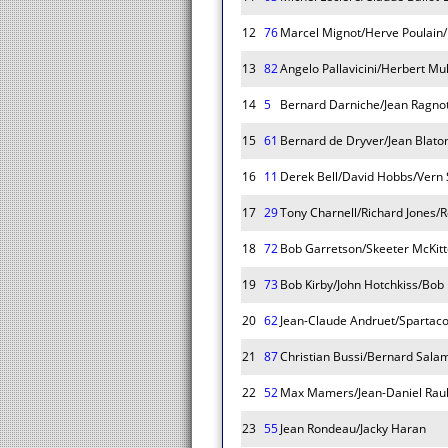
12
76
Marcel Mignot/Herve Poulain
13
82
Angelo Pallavicini/Herbert Mu
14
5
Bernard Darniche/Jean Ragnot
15
61
Bernard de Dryver/Jean Blato
16
11
Derek Bell/David Hobbs/Vern
17
29
Tony Charnell/Richard Jones/
18
72
Bob Garretson/Skeeter McKitt
19
73
Bob Kirby/John Hotchkiss/Bo
20
62
Jean-Claude Andruet/Spartaco
21
87
Christian Bussi/Bernard Sala
22
52
Max Mamers/Jean-Daniel Raul
23
55
Jean Rondeau/Jacky Haran