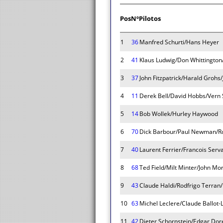
Pos
Nº
Pilotos
1
36
Manfred Schurti/Hans Heyer
2
41
Klaus Ludwig/Don Whittington/
3
37
John Fitzpatrick/Harald Grohs
4
11
Derek Bell/David Hobbs/Vern
5
14
Bob Wollek/Hurley Haywood
6
70
Dick Barbour/Paul Newman/R
7
40
Laurent Ferrier/Francois Serva
8
68
Ted Field/Milt Minter/John Mo
9
43
Claude Haldi/Rodfrigo Terran
10
63
Michel Leclere/Claude Ballot
11
42
Dieter Schornstein/Edgar Dor