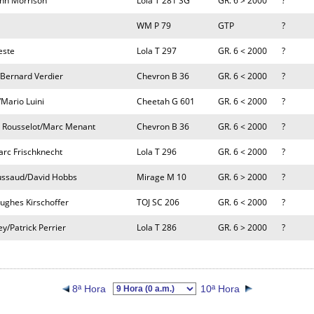
ohn Morrison
Lola T 281 SG
GR. 6 > 2000
?
WM P 79
GTP
?
este
Lola T 297
GR. 6 < 2000
?
/Bernard Verdier
Chevron B 36
GR. 6 < 2000
?
/Mario Luini
Cheetah G 601
GR. 6 < 2000
?
s Rousselot/Marc Menant
Chevron B 36
GR. 6 < 2000
?
rc Frischknecht
Lola T 296
GR. 6 < 2000
?
aussaud/David Hobbs
Mirage M 10
GR. 6 > 2000
?
Hughes Kirschoffer
TOJ SC 206
GR. 6 < 2000
?
y/Patrick Perrier
Lola T 286
GR. 6 > 2000
?
8ª Hora
10ª Hora