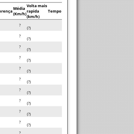
Volta mais
Média
erença
rapida
Tempo
(Km/h)
(km/h)
?
(?)
?
(?)
?
(?)
?
(?)
?
(?)
?
(?)
?
(?)
?
(?)
?
(?)
?
(?)
?