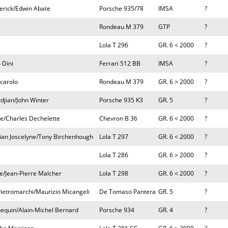
erick/Edwin Abate
Porsche 935/78
IMSA
?
Rondeau M 379
GTP
?
Lola T 296
GR. 6 < 2000
?
 Dini
Ferrari 512 BB
IMSA
?
scarolo
Rondeau M 379
GR. 6 > 2000
?
djian/John Winter
Porsche 935 K3
GR. 5
?
te/Charles Dechelette
Chevron B 36
GR. 6 < 2000
?
ian Joscelyne/Tony Birchenhough
Lola T 297
GR. 6 < 2000
?
Lola T 286
GR. 6 > 2000
?
e/Jean-Pierre Malcher
Lola T 298
GR. 6 < 2000
?
Pietromarchi/Maurizio Micangeli
De Tomaso Pantera
GR. 5
?
nequin/Alain-Michel Bernard
Porsche 934
GR. 4
?