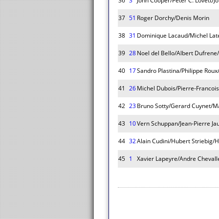
36
3
John Cooper/Peter C. Lovett/J
37
51
Roger Dorchy/Denis Morin
38
31
Dominique Lacaud/Michel Lat
39
28
Noel del Bello/Albert Dufrene
40
17
Sandro Plastina/Philippe Roux
41
26
Michel Dubois/Pierre-Francoi
42
23
Bruno Sotty/Gerard Cuynet/Ma
43
10
Vern Schuppan/Jean-Pierre J
44
32
Alain Cudini/Hubert Striebig/
45
1
Xavier Lapeyre/Andre Chevalle