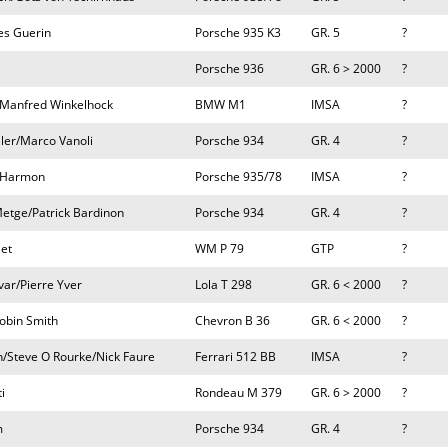
es Guerin
Porsche 935 K3
GR. 5
?
Porsche 936
GR. 6 > 2000
?
/Manfred Winkelhock
BMW M1
IMSA
?
ller/Marco Vanoli
Porsche 934
GR. 4
?
b Harmon
Porsche 935/78
IMSA
?
etge/Patrick Bardinon
Porsche 934
GR. 4
?
et
WM P 79
GTP
?
var/Pierre Yver
Lola T 298
GR. 6 < 2000
?
Robin Smith
Chevron B 36
GR. 6 < 2000
?
n/Steve O Rourke/Nick Faure
Ferrari 512 BB
IMSA
?
i
Rondeau M 379
GR. 6 > 2000
?
m
Porsche 934
GR. 4
?