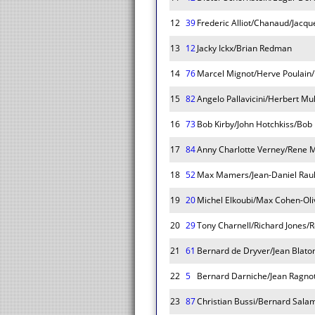
12
39
Frederic Alliot/Chanaud/Jacqu
13
12
Jacky Ickx/Brian Redman
14
76
Marcel Mignot/Herve Poulain
15
82
Angelo Pallavicini/Herbert Mu
16
73
Bob Kirby/John Hotchkiss/Bo
17
84
Anny Charlotte Verney/Rene M
18
52
Max Mamers/Jean-Daniel Raul
19
20
Michel Elkoubi/Max Cohen-Oli
20
29
Tony Charnell/Richard Jones/
21
61
Bernard de Dryver/Jean Blato
22
5
Bernard Darniche/Jean Ragnot
23
87
Christian Bussi/Bernard Sala