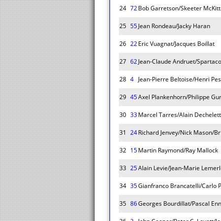
24
72
Bob Garretson/Skeeter McKitt
25
55
Jean Rondeau/Jacky Haran
26
22
Eric Vuagnat/Jacques Boillat
27
62
Jean-Claude Andruet/Spartaco
28
4
Jean-Pierre Beltoise/Henri Pe
29
45
Axel Plankenhorn/Philippe Gur
30
33
Marcel Tarres/Alain Dechelet
31
24
Richard Jenvey/Nick Mason/Br
32
15
Martin Raymond/Ray Mallock
33
25
Alain Levie/Jean-Marie Lemerl
34
35
Gianfranco Brancatelli/Carlo 
35
86
Georges Bourdillat/Pascal En