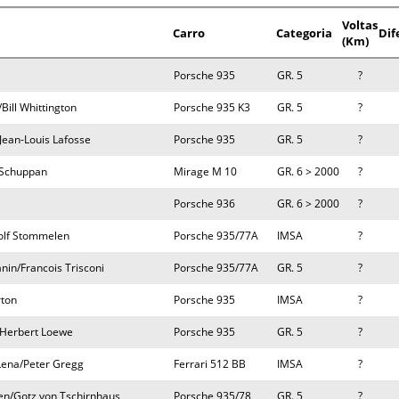
Voltas
Carro
Categoria
Dif
(Km)
Porsche 935
GR. 5
?
Bill Whittington
Porsche 935 K3
GR. 5
?
/Jean-Louis Lafosse
Porsche 935
GR. 5
?
 Schuppan
Mirage M 10
GR. 6 > 2000
?
Porsche 936
GR. 6 > 2000
?
olf Stommelen
Porsche 935/77A
IMSA
?
nin/Francois Trisconi
Porsche 935/77A
GR. 5
?
rton
Porsche 935
IMSA
?
/Herbert Loewe
Porsche 935
GR. 5
?
-Lena/Peter Gregg
Ferrari 512 BB
IMSA
?
en/Gotz von Tschirnhaus
Porsche 935/78
GR. 5
?