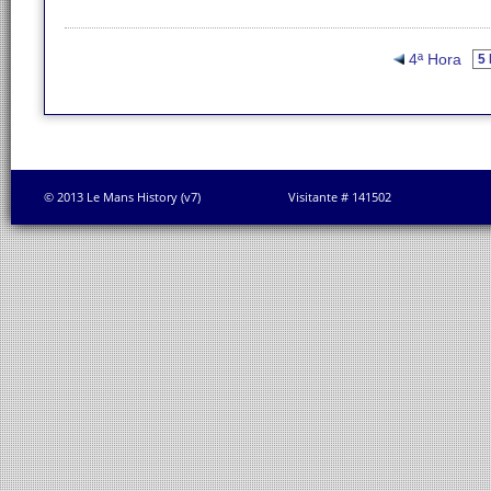
4ª Hora
© 2013 Le Mans History (v7)
Visitante # 141502