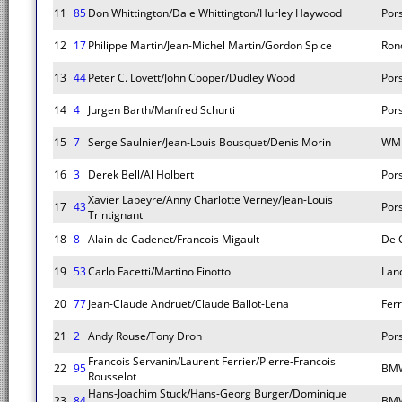
11
85
Don Whittington/Dale Whittington/Hurley Haywood
Por
12
17
Philippe Martin/Jean-Michel Martin/Gordon Spice
Ron
13
44
Peter C. Lovett/John Cooper/Dudley Wood
Por
14
4
Jurgen Barth/Manfred Schurti
Por
15
7
Serge Saulnier/Jean-Louis Bousquet/Denis Morin
WM 
16
3
Derek Bell/Al Holbert
Por
Xavier Lapeyre/Anny Charlotte Verney/Jean-Louis
17
43
Por
Trintignant
18
8
Alain de Cadenet/Francois Migault
De 
19
53
Carlo Facetti/Martino Finotto
Lan
20
77
Jean-Claude Andruet/Claude Ballot-Lena
Fer
21
2
Andy Rouse/Tony Dron
Por
Francois Servanin/Laurent Ferrier/Pierre-Francois
22
95
BM
Rousselot
Hans-Joachim Stuck/Hans-Georg Burger/Dominique
23
84
BM