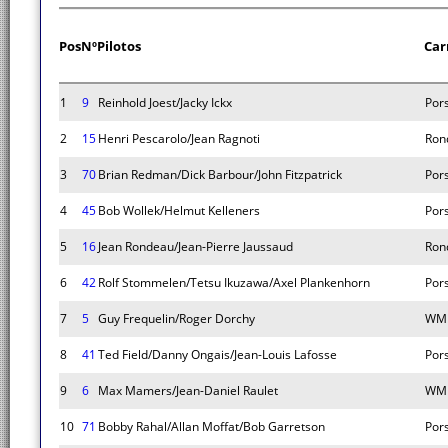
Pos
Nº
Pilotos
Car
1
9
Reinhold Joest/Jacky Ickx
Por
2
15
Henri Pescarolo/Jean Ragnoti
Ron
3
70
Brian Redman/Dick Barbour/John Fitzpatrick
Por
4
45
Bob Wollek/Helmut Kelleners
Por
5
16
Jean Rondeau/Jean-Pierre Jaussaud
Ron
6
42
Rolf Stommelen/Tetsu Ikuzawa/Axel Plankenhorn
Por
7
5
Guy Frequelin/Roger Dorchy
WM 
8
41
Ted Field/Danny Ongais/Jean-Louis Lafosse
Por
9
6
Max Mamers/Jean-Daniel Raulet
WM 
10
71
Bobby Rahal/Allan Moffat/Bob Garretson
Por