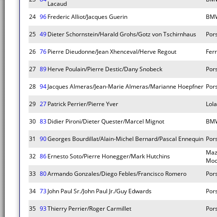
Lacaud
24
96
Frederic Alliot/Jacques Guerin
BM
25
49
Dieter Schornstein/Harald Grohs/Gotz von Tschirnhaus
Por
26
76
Pierre Dieudonne/Jean Xhenceval/Herve Regout
Fer
27
89
Herve Poulain/Pierre Destic/Dany Snobeck
Por
28
94
Jacques Almeras/Jean-Marie Almeras/Marianne Hoepfner
Por
29
27
Patrick Perrier/Pierre Yver
Lola
30
83
Didier Pironi/Dieter Quester/Marcel Mignot
BM
31
90
Georges Bourdillat/Alain-Michel Bernard/Pascal Ennequin
Por
Maz
32
86
Ernesto Soto/Pierre Honegger/Mark Hutchins
Moo
33
80
Armando Gonzales/Diego Febles/Francisco Romero
Por
34
73
John Paul Sr./John Paul Jr./Guy Edwards
Por
35
93
Thierry Perrier/Roger Carmillet
Por