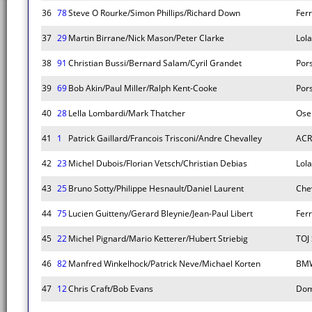
36
78
Steve O Rourke/Simon Phillips/Richard Down
Fer
37
29
Martin Birrane/Nick Mason/Peter Clarke
Lola
38
91
Christian Bussi/Bernard Salam/Cyril Grandet
Por
39
69
Bob Akin/Paul Miller/Ralph Kent-Cooke
Por
40
28
Lella Lombardi/Mark Thatcher
Osel
41
1
Patrick Gaillard/Francois Trisconi/Andre Chevalley
ACR
42
23
Michel Dubois/Florian Vetsch/Christian Debias
Lola
43
25
Bruno Sotty/Philippe Hesnault/Daniel Laurent
Che
44
75
Lucien Guitteny/Gerard Bleynie/Jean-Paul Libert
Fer
45
22
Michel Pignard/Mario Ketterer/Hubert Striebig
TOJ
46
82
Manfred Winkelhock/Patrick Neve/Michael Korten
BMW
47
12
Chris Craft/Bob Evans
Dom