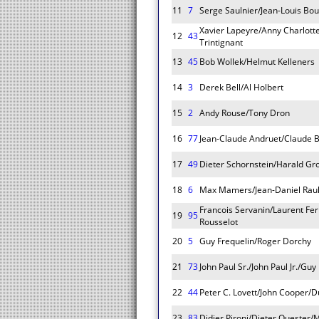
11
7
Serge Saulnier/Jean-Louis Bo
Xavier Lapeyre/Anny Charlott
12
43
Trintignant
13
45
Bob Wollek/Helmut Kelleners
14
3
Derek Bell/Al Holbert
15
2
Andy Rouse/Tony Dron
16
77
Jean-Claude Andruet/Claude B
17
49
Dieter Schornstein/Harald Gr
18
6
Max Mamers/Jean-Daniel Raul
Francois Servanin/Laurent Fer
19
95
Rousselot
20
5
Guy Frequelin/Roger Dorchy
21
73
John Paul Sr./John Paul Jr./Gu
22
44
Peter C. Lovett/John Cooper/
23
83
Didier Pironi/Dieter Quester/