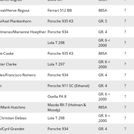
eval/Herve Regout
Ferrari 512 BB
IMSA
?
a/Axel Plankenhorn
Porsche 935 K3
GR. 5
?
Almeras/Marianne Hoepfner
Porsche 934
GR. 4
?
GR. 6 <
Lola T 298
?
2000
nt-Cooke
Porsche 935 K3
IMSA
?
GR. 6 <
ter Clarke
Lola T 297
?
2000
les/Francisco Romero
Porsche 934
GR. 4
?
t
Porsche 911 SC (Ethanol)
GR. 4
?
GR. 6 <
Osella PA 8
?
2000
Mazda RX-7 (Holman &
r/Mark Hutchins
IMSA
?
Moody)
GR. 6 <
Christian Debias
Lola T 298
?
2000
/Cyril Grandet
Porsche 934
GR. 4
?