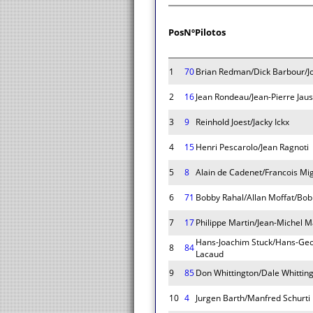
Pos
Nº
Pilotos
1
70
Brian Redman/Dick Barbour/Jo
2
16
Jean Rondeau/Jean-Pierre Jau
3
9
Reinhold Joest/Jacky Ickx
4
15
Henri Pescarolo/Jean Ragnoti
5
8
Alain de Cadenet/Francois Mig
6
71
Bobby Rahal/Allan Moffat/Bob
7
17
Philippe Martin/Jean-Michel M
Hans-Joachim Stuck/Hans-Ge
8
84
Lacaud
9
85
Don Whittington/Dale Whitti
10
4
Jurgen Barth/Manfred Schurti