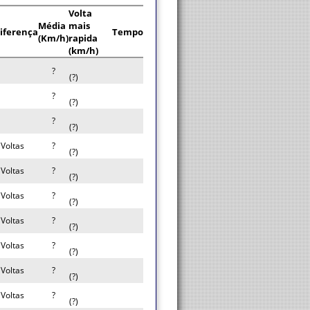
Volta
Média
mais
iferença
Tempo
(Km/h)
rapida
(km/h)
?
(?)
?
(?)
?
(?)
 Voltas
?
(?)
 Voltas
?
(?)
 Voltas
?
(?)
 Voltas
?
(?)
 Voltas
?
(?)
 Voltas
?
(?)
 Voltas
?
(?)