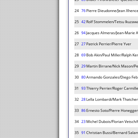
24
76
Pierre Dieudonne/Jean Xhenc
25
42
Rolf Stommelen/Tetsu Ikuzaw
26
94
Jacques Almeras/Jean-Marie 
27
27
Patrick Perrier/Pierre Yver
28
69
Bob Akin/Paul Miller/Ralph Ke
29
29
Martin Birrane/Nick Mason/Pe
30
80
Armando Gonzales/Diego Feb
31
93
Thierry Perrier/Roger Carmille
32
28
Lella Lombardi/Mark Thatcher
33
86
Ernesto Soto/Pierre Honegge
34
23
Michel Dubois/Florian Vetsch/
35
91
Christian Bussi/Bernard Salam