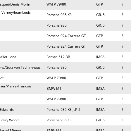
usquet/Denis Morin
WM P 79/80
GTP
?
e Verney/Jean-Louis
Porsche 935 K3
GR. 5
?
Porsche 935
GR. 5
?
Porsche 924 Carrera GT
GTP
?
Porsche 924 Carrera GT
GTP
?
allot-Lena
Ferrari 512 BB
IMSA
?
ohs/Gotz von Tschirnhaus
Porsche 935
GR. 5
?
et
WM P 79/80
GTP
?
rier/Pierre-Francois
BMW M1
IMSA
?
WM P 79/80
GTP
?
y Edwards
Porsche 935 K3 JLP-2
IMSA
?
Dudley Wood
Porsche 935 K3
GR. 5
?
Marcel Mignot
BMW M1
IMSA
?