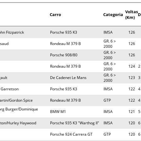
Voltas
Carro
Categoria
D
(Km)
hn Fitzpatrick
Porsche 935 K3
IMSA
126
GR. 6 >
ssaud
Rondeau M 379 B
126
2000
GR. 6 >
Porsche 908/80
126
2000
GR. 6 >
Rondeau M 379 B
124
2
2000
GR. 6 >
ault
De Cadenet Le Mans
123
3
2000
 Garretson
Porsche 935 K3
IMSA
122
4
artin/Gordon Spice
Rondeau M 379 B
GTP
122
4
org Burger/Dominique
BMW M1
IMSA
121
5
ngton/Hurley Haywood
Porsche 935 K3 "Warthog II"
IMSA
120
6
Porsche 924 Carrera GT
GTP
120
6