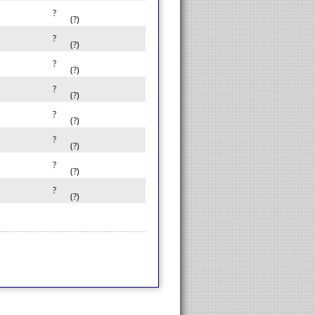
?
(?)
?
(?)
?
(?)
?
(?)
?
(?)
?
(?)
?
(?)
?
(?)