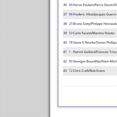
36
89
Herve Poulain/Pierre Destic/
37
96
Frederic Alliot/Jacques Guerin
38
25
Bruno Sotty/Philippe Hesnault
39
53
Carlo Facetti/Martino Finotto
40
78
Steve O Rourke/Simon Phillip
41
1
Patrick Gaillard/Francois Tris
42
90
Georges Bourdillat/Alain-Mic
43
12
Chris Craft/Bob Evans