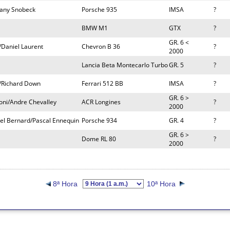
Dany Snobeck
Porsche 935
IMSA
?
BMW M1
GTX
?
GR. 6 <
/Daniel Laurent
Chevron B 36
?
2000
Lancia Beta Montecarlo Turbo
GR. 5
?
s/Richard Down
Ferrari 512 BB
IMSA
?
GR. 6 >
coni/Andre Chevalley
ACR Longines
?
2000
hel Bernard/Pascal Ennequin
Porsche 934
GR. 4
?
GR. 6 >
Dome RL 80
?
2000
8ª Hora
10ª Hora