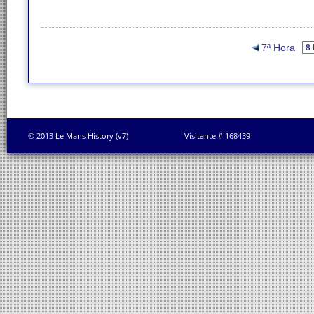
7ª Hora
© 2013 Le Mans History (v7)
Visitante # 168439