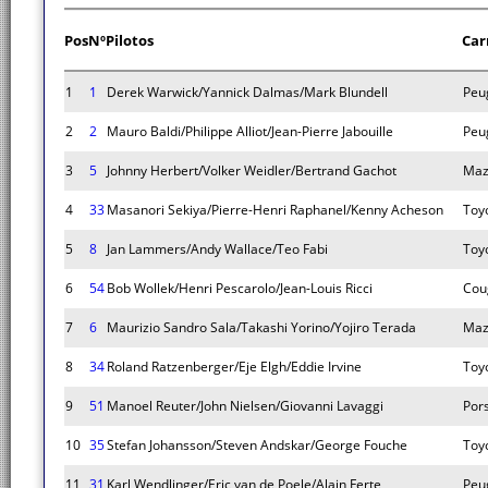
Pos
Nº
Pilotos
Car
1
1
Derek Warwick/Yannick Dalmas/Mark Blundell
Peu
2
2
Mauro Baldi/Philippe Alliot/Jean-Pierre Jabouille
Peu
3
5
Johnny Herbert/Volker Weidler/Bertrand Gachot
Maz
4
33
Masanori Sekiya/Pierre-Henri Raphanel/Kenny Acheson
Toy
5
8
Jan Lammers/Andy Wallace/Teo Fabi
Toy
6
54
Bob Wollek/Henri Pescarolo/Jean-Louis Ricci
Cou
7
6
Maurizio Sandro Sala/Takashi Yorino/Yojiro Terada
Maz
8
34
Roland Ratzenberger/Eje Elgh/Eddie Irvine
Toy
9
51
Manoel Reuter/John Nielsen/Giovanni Lavaggi
Por
10
35
Stefan Johansson/Steven Andskar/George Fouche
Toy
11
31
Karl Wendlinger/Eric van de Poele/Alain Ferte
Peu