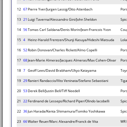
12
67
Pierre Yver/Jurgen Lassig/Otto Attenbach
Por
13
21
Luigi Taverna/Alessandro Gini/John Sheldon
Spi
14
56
Tomas Carl Saldana/Denis Morin/Jean-Francois Yvon
Cou
15
4
Heinz-Harald Frentzen/Shunji Kasuya/Hideshi Matsuda
Lola
16
52
Robin Donovan/Charles Rickett/Almo Copelli
Por
17
68
Jean-Marie Almeras/Jacques Almeras/Max Cohen-Olivar
Por
18
7
Geoff Lees/David Brabham/Ukyo Katayama
Toy
19
29
Ranieri Randaccio/Vito Veninata/Stefano Sebastiani
Tig
20
53
Derek Bell/Justin Bell/Tiff Needell
Por
21
22
Ferdinand de Lesseps/Richard Piper/Olindo Iacobelli
Spi
22
36
Jun Harada/Kenta Shimamura/Tomiko Yoshikawa
Spi
23
66
Walter Reuer/Marc Alexandre/Franck de Vita
WR 