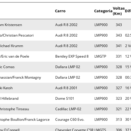
Voltas
Carro
Categoria
Di
(Km)
om Kristensen
Audi R 8 2002
LMP900
343
o/Christian Pescatori
Audi R 8 2002
LMP900
343
02:
Michael Krumm
Audi R 8 2002
LMP900
341
2 V
/Eric van de Poele
Bentley EXP Speed 8
LMGTP
331
12 
ric Comas
Dallara LMP 02
LMP900
328
15 
inassian/Franck Montagny
Dallara LMP 02
LMP900
328
00:
ki Katoh
Audi R 8 2001
LMP900
327
16 
 Hillebrand
Dome S101
LMP900
323
20 
hristophe Tinseau
Cadillac LMP-02
LMP900
321
22 
stophe Boullion/Franck Lagorce
Courage C60 Evo.
LMP900
313
30 
ny O Connell
Chevrolet Corvette C5R
LMGTS
306
37 