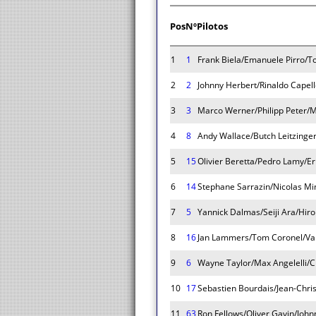
Pos
Nº
Pilotos
1
1
Frank Biela/Emanuele Pirro/T
2
2
Johnny Herbert/Rinaldo Capell
3
3
Marco Werner/Philipp Peter/
4
8
Andy Wallace/Butch Leitzinger
5
15
Olivier Beretta/Pedro Lamy/E
6
14
Stephane Sarrazin/Nicolas M
7
5
Yannick Dalmas/Seiji Ara/Hiro
8
16
Jan Lammers/Tom Coronel/Val
9
6
Wayne Taylor/Max Angelelli/C
10
17
Sebastien Bourdais/Jean-Chri
11
63
Ron Fellows/Oliver Gavin/John