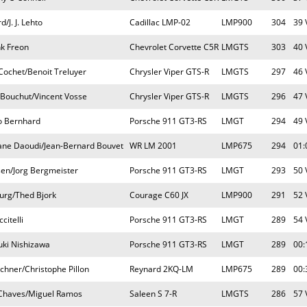
/J. J. Lehto
Cadillac LMP-02
LMP900
304
39 
nk Freon
Chevrolet Corvette C5R
LMGTS
303
40 
 Cochet/Benoit Treluyer
Chrysler Viper GTS-R
LMGTS
297
46 
 Bouchut/Vincent Vosse
Chrysler Viper GTS-R
LMGTS
296
47 
o Bernhard
Porsche 911 GT3-RS
LMGT
294
49 
ane Daoudi/Jean-Bernard Bouvet
WR LM 2001
LMP675
294
01:
n/Jorg Bergmeister
Porsche 911 GT3-RS
LMGT
293
50 
ourg/Thed Bjork
Courage C60 JX
LMP900
291
52 
citelli
Porsche 911 GT3-RS
LMGT
289
54 
uki Nishizawa
Porsche 911 GT3-RS
LMGT
289
00:
chner/Christophe Pillon
Reynard 2KQ-LM
LMP675
289
00:
 Chaves/Miguel Ramos
Saleen S 7-R
LMGTS
286
57 