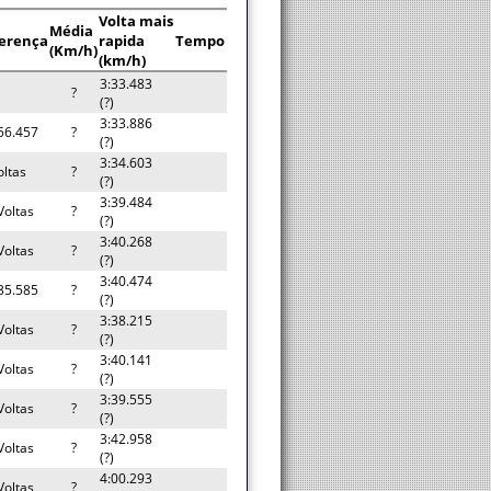
Volta mais
Média
ferença
rapida
Tempo
(Km/h)
(km/h)
3:33.483
?
(?)
3:33.886
56.457
?
(?)
3:34.603
oltas
?
(?)
3:39.484
Voltas
?
(?)
3:40.268
Voltas
?
(?)
3:40.474
35.585
?
(?)
3:38.215
Voltas
?
(?)
3:40.141
Voltas
?
(?)
3:39.555
Voltas
?
(?)
3:42.958
Voltas
?
(?)
4:00.293
Voltas
?