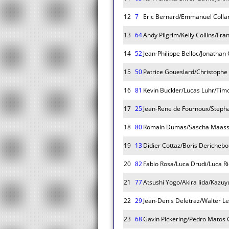
12
7
Eric Bernard/Emmanuel Collard
13
64
Andy Pilgrim/Kelly Collins/Fra
14
52
Jean-Philippe Belloc/Jonathan
15
50
Patrice Goueslard/Christophe
16
81
Kevin Buckler/Lucas Luhr/Tim
17
25
Jean-Rene de Fournoux/Steph
18
80
Romain Dumas/Sascha Maasse
19
13
Didier Cottaz/Boris Dericheb
20
82
Fabio Rosa/Luca Drudi/Luca Ric
21
77
Atsushi Yogo/Akira Iida/Kazuy
22
29
Jean-Denis Deletraz/Walter Le
23
68
Gavin Pickering/Pedro Matos