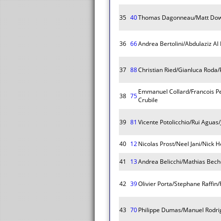
35
40
Thomas Dagonneau/Matt Dow
36
66
Andrea Bertolini/Abdulaziz Al 
37
88
Christian Ried/Gianluca Roda/
Emmanuel Collard/Francois P
38
75
Crubile
39
81
Vicente Potolicchio/Rui Aguas/
40
12
Nicolas Prost/Neel Jani/Nick H
41
13
Andrea Belicchi/Mathias Bec
42
39
Olivier Porta/Stephane Raffi
43
70
Philippe Dumas/Manuel Rodri