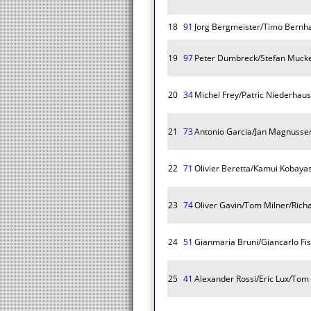
18
91
Jorg Bergmeister/Timo Bernhar
19
97
Peter Dumbreck/Stefan Muck
20
34
Michel Frey/Patric Niederhau
21
73
Antonio Garcia/Jan Magnussen
22
71
Olivier Beretta/Kamui Kobayas
23
74
Oliver Gavin/Tom Milner/Rich
24
51
Gianmaria Bruni/Giancarlo Fis
25
41
Alexander Rossi/Eric Lux/Tom