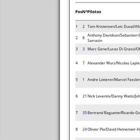
Pos
Nº
Pilotos
1
2
Tom Kristensen/Loic Duval/Al
Anthony Davidson/Sebastien
2
8
Sarrazin
3
3
Marc Gene/Lucas Di Grassi/Oli
4
7
Alexander Wurz/Nicolas Lapie
5
1
Andre Lotterer/Marcel Fassler
6
21
Nick Leventis/Danny Watts/Jo
7
35
Bertrand Baguette/Ricardo G
8
24
Olivier Pla/David Heinemeir-