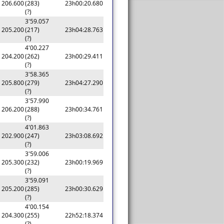
206.600
(283)
23h00:20.680
(?)
3'59.057
205.200
(217)
23h04:28.763
(?)
4'00.227
204.200
(262)
23h00:29.411
(?)
3'58.365
205.800
(279)
23h04:27.290
(?)
3'57.990
206.200
(288)
23h00:34.761
(?)
4'01.863
202.900
(247)
23h03:08.692
(?)
3'59.006
205.300
(232)
23h00:19.969
(?)
3'59.091
205.200
(285)
23h00:30.629
(?)
4'00.154
204.300
(255)
22h52:18.374
(?)