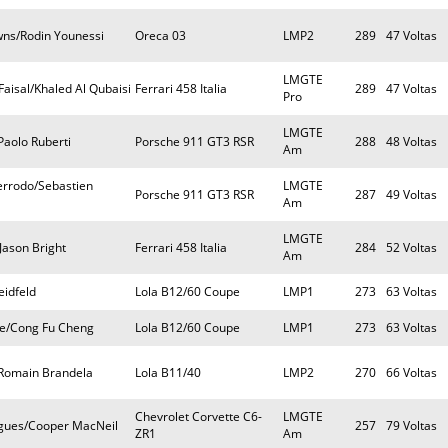
ns/Rodin Younessi
Oreca 03
LMP2
289
47 Voltas
LMGTE
Faisal/Khaled Al Qubaisi
Ferrari 458 Italia
289
47 Voltas
Pro
LMGTE
Paolo Ruberti
Porsche 911 GT3 RSR
288
48 Voltas
Am
errodo/Sebastien
LMGTE
Porsche 911 GT3 RSR
287
49 Voltas
Am
LMGTE
Jason Bright
Ferrari 458 Italia
284
52 Voltas
Am
eidfeld
Lola B12/60 Coupe
LMP1
273
63 Voltas
he/Cong Fu Cheng
Lola B12/60 Coupe
LMP1
273
63 Voltas
n/Romain Brandela
Lola B11/40
LMP2
270
66 Voltas
Chevrolet Corvette C6-
LMGTE
gues/Cooper MacNeil
257
79 Voltas
ZR1
Am