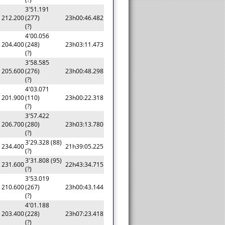
3'51.191
212.200
(277)
23h00:46.482
(?)
4'00.056
204.400
(248)
23h03:11.473
(?)
3'58.585
205.600
(276)
23h00:48.298
(?)
4'03.071
201.900
(110)
23h00:22.318
(?)
3'57.422
206.700
(280)
23h03:13.780
(?)
3'29.328 (88)
234.400
21h39:05.225
(?)
3'31.808 (95)
231.600
22h43:34.715
(?)
3'53.019
210.600
(267)
23h00:43.144
(?)
4'01.188
203.400
(228)
23h07:23.418
(?)