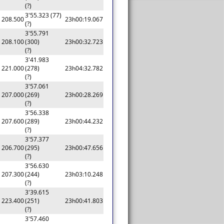
(?)
3'55.323 (77)
208.500
23h00:19.067
(?)
3'55.791
208.100
(300)
23h00:32.723
(?)
3'41.983
221.000
(278)
23h04:32.782
(?)
3'57.061
207.000
(269)
23h00:28.269
(?)
3'56.338
207.600
(289)
23h00:44.232
(?)
3'57.377
206.700
(295)
23h00:47.656
(?)
3'56.630
207.300
(244)
23h03:10.248
(?)
3'39.615
223.400
(251)
23h00:41.803
(?)
3'57.460