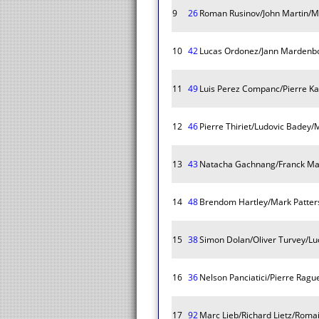
9
26
Roman Rusinov/John Martin/
10
42
Lucas Ordonez/Jann Mardenb
11
49
Luis Perez Companc/Pierre Ka
12
46
Pierre Thiriet/Ludovic Badey
13
43
Natacha Gachnang/Franck Mai
14
48
Brendom Hartley/Mark Patte
15
38
Simon Dolan/Oliver Turvey/Lu
16
36
Nelson Panciatici/Pierre Rag
17
92
Marc Lieb/Richard Lietz/Rom