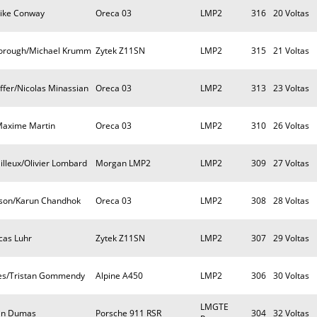
Mike Conway
Oreca 03
LMP2
316
20 Voltas
orough/Michael Krumm
Zytek Z11SN
LMP2
315
21 Voltas
ffer/Nicolas Minassian
Oreca 03
LMP2
313
23 Voltas
/Maxime Martin
Oreca 03
LMP2
310
26 Voltas
lleux/Olivier Lombard
Morgan LMP2
LMP2
309
27 Voltas
rson/Karun Chandhok
Oreca 03
LMP2
308
28 Voltas
cas Luhr
Zytek Z11SN
LMP2
307
29 Voltas
ues/Tristan Gommendy
Alpine A450
LMP2
306
30 Voltas
LMGTE
ain Dumas
Porsche 911 RSR
304
32 Voltas