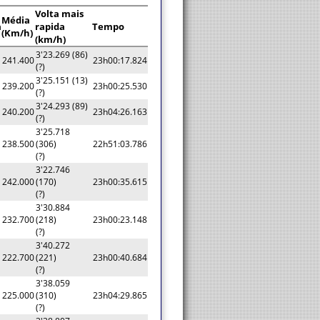
Volta mais
Média
a
rapida
Tempo
(Km/h)
(km/h)
3'23.269 (86)
241.400
23h00:17.824
(?)
3'25.151 (13)
239.200
23h00:25.530
(?)
3'24.293 (89)
240.200
23h04:26.163
(?)
3'25.718
238.500
(306)
22h51:03.786
(?)
3'22.746
242.000
(170)
23h00:35.615
(?)
3'30.884
232.700
(218)
23h00:23.148
(?)
3'40.272
222.700
(221)
23h00:40.684
(?)
3'38.059
225.000
(310)
23h04:29.865
(?)