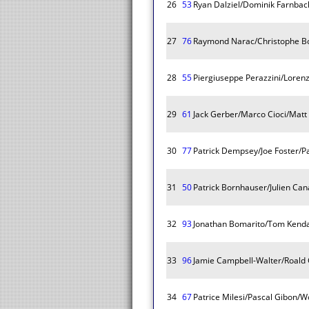
26
53
Ryan Dalziel/Dominik Farnba
27
76
Raymond Narac/Christophe Bo
28
55
Piergiuseppe Perazzini/Loren
29
61
Jack Gerber/Marco Cioci/Matt 
30
77
Patrick Dempsey/Joe Foster/Pa
31
50
Patrick Bornhauser/Julien Cana
32
93
Jonathan Bomarito/Tom Kenda
33
96
Jamie Campbell-Walter/Roald 
34
67
Patrice Milesi/Pascal Gibon/W