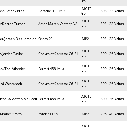
Pro
LMGTE
d/Patrick Pilet
Porsche 911 RSR
303
33 Voltas
Pro
LMGTE
e/Darren Turner
Aston Martin Vantage V8
303
33 Voltas
Pro
ser/Jeroen Bleekemolen
Oreca 03
LMP2
303
33 Voltas
LMGTE
/Jordan Taylor
Chevrolet Corvette C6-R1
300
36 Voltas
Pro
LMGTE
hi/Toni Vilander
Ferrari 458 Italia
300
36 Voltas
Pro
LMGTE
ard Westbrook
Chevrolet Corvette C6-R1
300
36 Voltas
Pro
LMGTE
ichella/Matteo Malucelli
Ferrari 458 Italia
300
36 Voltas
Pro
 Kimber-Smith
Zytek Z11SN
LMP2
296
40 Voltas
LMGTE