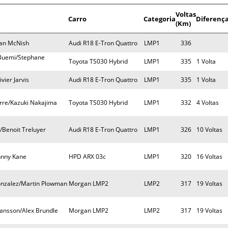
Voltas
Carro
Categoria
Diferenç
(Km)
lan McNish
Audi R18 E-Tron Quattro
LMP1
336
 Buemi/Stephane
Toyota TS030 Hybrid
LMP1
335
1 Volta
vier Jarvis
Audi R18 E-Tron Quattro
LMP1
335
1 Volta
rre/Kazuki Nakajima
Toyota TS030 Hybrid
LMP1
332
4 Voltas
/Benoit Treluyer
Audi R18 E-Tron Quattro
LMP1
326
10 Voltas
hnny Kane
HPD ARX 03c
LMP1
320
16 Voltas
onzalez/Martin Plowman
Morgan LMP2
LMP2
317
19 Voltas
Hansson/Alex Brundle
Morgan LMP2
LMP2
317
19 Voltas