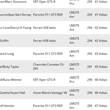
cher/Marc Goossens
SRT Viper GTS-R
295
41 Voltas
Pro
LMGTE
urret/Jean Karl Vernay
Porsche 911 GT3 RSR
295
41 Voltas
Am
LMGTE
zo Case/Darryl O Young
Ferrari 458 Italia
294
42 Voltas
Am
LMGTE
Griffin
Ferrari 458 Italia
294
42 Voltas
Am
LMGTE
trick Long
Porsche 911 GT3 RSR
293
43 Voltas
Am
Chevrolet Corvette C6-
LMGTE
l/Ricky Taylor
291
45 Voltas
ZR1
Am
LMGTE
ll/Kuno Wittmer
SRT Viper GTS-R
290
46 Voltas
Pro
LMGTE
Goethe/Stuart Hall
Aston Martin Vantage V8
290
46 Voltas
Am
LMGTE
olf Henzler
Porsche 911 GT3 RSR
289
47 Voltas
Am