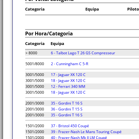
Categoria
Equipa
Piloto
Por Hora/Categoria
Categoria
Equipa
> 8000
6 - Talbot Lago T 26 GS Compresseur
5001/8000
2 - Cunningham C 5-R
3001/5000
17 - Jaguar XK 120 C
3001/5000
18 - Jaguar XK 120 C
3001/5000
12 - Ferrari 340 MM
3001/5000
18 - Jaguar XK 120 C
2001/3000
35 - Gordini T 16 S
2001/3000
36 - Gordini T 15 S
2001/3000
35 - Gordini T 16 S
1501/2000
37 - Bristol 450 Coupé
1501/2000
39 - Frazer-Nash Le Mans Touring Coupé
1501/2000
40 - Frazer-Nash Mk II LM Coupé