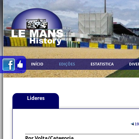
INÍCIO
EDIÇÕES
ESTATISTICA
DIVE
Lideres
19
Por Volta/Categoria