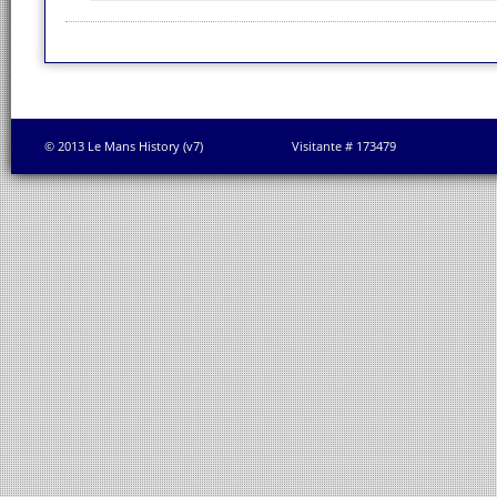
© 2013 Le Mans History (v7)
Visitante # 173479