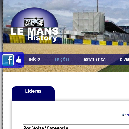
INÍCIO
EDIÇÕES
ESTATISTICA
DIVE
Lideres
19
Por Volta/Categoria