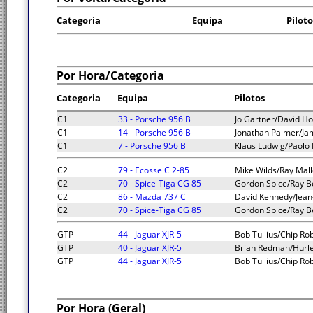
Categoria
Equipa
Piloto
Por Hora/Categoria
Categoria
Equipa
Pilotos
C1
33 - Porsche 956 B
Jo Gartner/David H
C1
14 - Porsche 956 B
Jonathan Palmer/Ja
C1
7 - Porsche 956 B
Klaus Ludwig/Paolo 
C2
79 - Ecosse C 2-85
Mike Wilds/Ray Mall
C2
70 - Spice-Tiga CG 85
Gordon Spice/Ray B
C2
86 - Mazda 737 C
David Kennedy/Jean-
C2
70 - Spice-Tiga CG 85
Gordon Spice/Ray B
GTP
44 - Jaguar XJR-5
Bob Tullius/Chip Ro
GTP
40 - Jaguar XJR-5
Brian Redman/Hurl
GTP
44 - Jaguar XJR-5
Bob Tullius/Chip Ro
Por Hora (Geral)