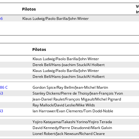
V
Pilotos
I
56
Klaus Ludwig/Paolo Barilla/John Winter
Pilotos
Klaus Ludwig/Paolo Barilla/John Winter
Derek Bell/Hans-Joachim Stuck/Al Holbert
Klaus Ludwig/Paolo Barilla/John Winter
Derek Bell/Hans-Joachim Stuck/Al Holbert
 86 C
Gordon Spice/Ray Bellm/Jean-Michel Martin
53
Stanley Dickens/Pierre de Thoisy/Jean-François Yvon
Jean-Daniel Raulet/François Migault/Michel Pignard
Ray Mallock/David Leslie/Mike Wilds
43
Ian Harrower/Evan Clements/Tom Dodd-Noble
Yojiro Katayama/Takashi Yorino/Yojiro Terada
David Kennedy/Pierre Dieudonné/Mark Galvin
Lionel Robert/Jack Newsun/Richard Cleare