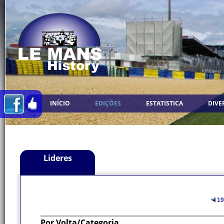
INÍCIO
EDIÇÕES
ESTATISTICA
DIVE
Lideres
19
Por Volta/Categoria