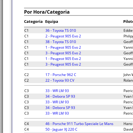
Por Hora/Categoria
Categoria
Equipa
Pilot
C1
36 - Toyota TS 010
Eddie
C1
2 - Peugeot 905 Evo 2
Phili
C1
38 - Toyota TS 010
Geoff
C1
1 - Peugeot 905 Evo 2
Yanni
C1
3 - Peugeot 905 Evo 2
Geoff
C1
1 - Peugeot 905 Evo 2
Yanni
C1
3 - Peugeot 905 Evo 2
Geoff
C2
17 - Porsche 962 C
John 
C2
22 - Toyota 93 CV
Rolan
C3
33 - WR LM 93
Patri
C3
34 - Debora SP 93
Yvan 
C3
33 - WR LM 93
Patri
C3
34 - Debora SP 93
Yvan 
C3
33 - WR LM 93
Patri
C4
46 - Porsche 911 Turbo Speciale Le Mans
Hans-
C4
50 - Jaguar XJ 220 C
David