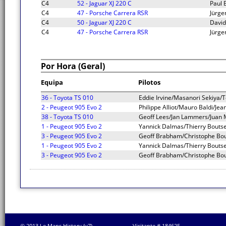
C4
52 - Jaguar XJ 220 C
Paul 
C4
47 - Porsche Carrera RSR
Jürge
C4
50 - Jaguar XJ 220 C
David
C4
47 - Porsche Carrera RSR
Jürge
Por Hora (Geral)
Equipa
Pilotos
36 - Toyota TS 010
Eddie Irvine/Masanori Sekiya/T
2 - Peugeot 905 Evo 2
Philippe Alliot/Mauro Baldi/Jean
38 - Toyota TS 010
Geoff Lees/Jan Lammers/Juan M
1 - Peugeot 905 Evo 2
Yannick Dalmas/Thierry Bouts
3 - Peugeot 905 Evo 2
Geoff Brabham/Christophe Bou
1 - Peugeot 905 Evo 2
Yannick Dalmas/Thierry Bouts
3 - Peugeot 905 Evo 2
Geoff Brabham/Christophe Bou
© 2013 Le Mans History (v7)
Visitante # 184625