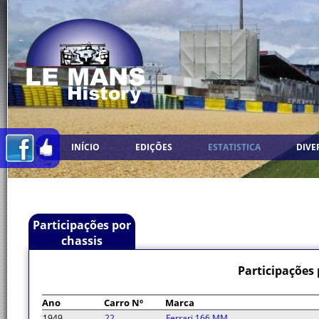
INÍCIO
EDIÇÕES
ESTATISTICA
DIVE
Participações por
chassis
Participações 
Ano
Carro Nº
Marca
1949
22
Ferrari 166 MM