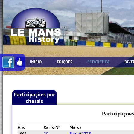
INÍCIO
EDIÇÕES
ESTATISTICA
DIVE
Participações por
chassis
Participações
Ano
Carro Nº
Marca
1964
20
Ferrari 275 P