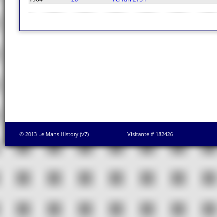
© 2013 Le Mans History (v7)
Visitante # 182426