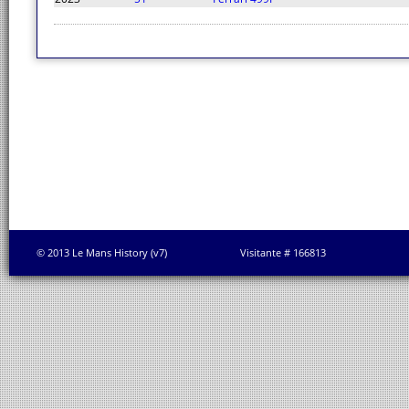
© 2013 Le Mans History (v7)
Visitante # 166813