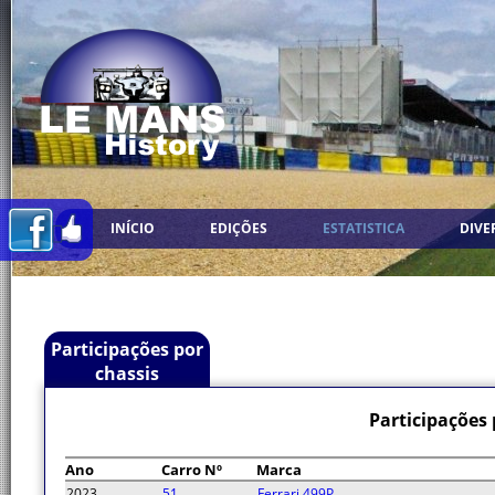
INÍCIO
EDIÇÕES
ESTATISTICA
DIVE
Participações por
chassis
Participações 
Ano
Carro Nº
Marca
2023
51
Ferrari 499P