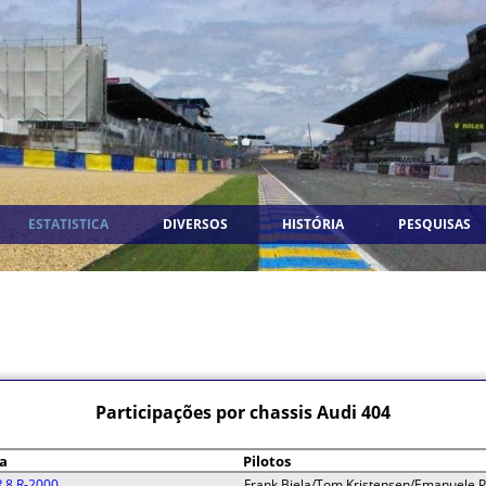
ESTATISTICA
DIVERSOS
HISTÓRIA
PESQUISAS
Participações por chassis Audi 404
a
Pilotos
R 8 R-2000
Frank Biela/Tom Kristensen/Emanuele P