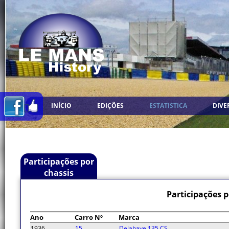
INÍCIO
EDIÇÕES
ESTATISTICA
DIVE
Participações por
chassis
Participações 
Ano
Carro Nº
Marca
1936
15
Delahaye 135 CS