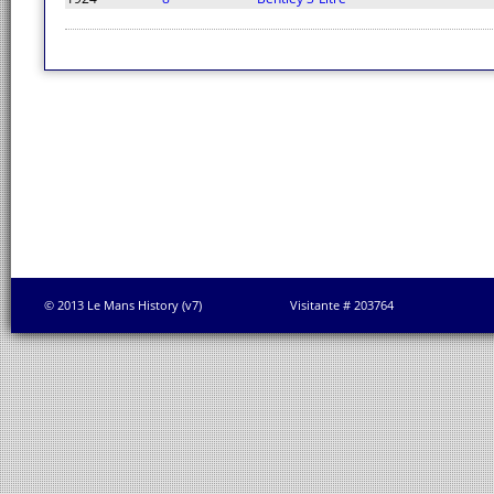
© 2013 Le Mans History (v7)
Visitante # 203764