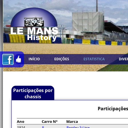
INÍCIO
EDIÇÕES
ESTATISTICA
DIVE
Participações por
chassis
Participações
Ano
Carro Nº
Marca
1924
8
Bentley 3-Litre