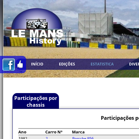
INÍCIO
EDIÇÕES
ESTATISTICA
DIVE
Participações por
chassis
Participações p
Ano
Carro Nº
Marca
1982
2
Porsche 956