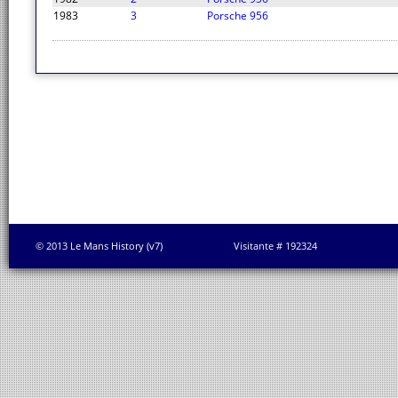
1983
3
Porsche 956
© 2013 Le Mans History (v7)
Visitante # 192324