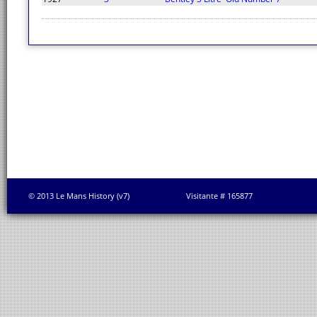
© 2013 Le Mans History (v7)
Visitante # 165877