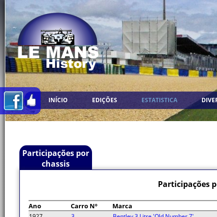
INÍCIO
EDIÇÕES
ESTATISTICA
DIVE
Participações por
chassis
Participações 
Ano
Carro Nº
Marca
1927
3
Bentley 3 Litre 'Old Number 7'