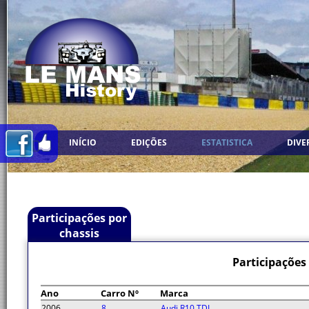
INÍCIO
EDIÇÕES
ESTATISTICA
DIVE
Participações por
chassis
Participações
Ano
Carro Nº
Marca
2006
8
Audi R10 TDI