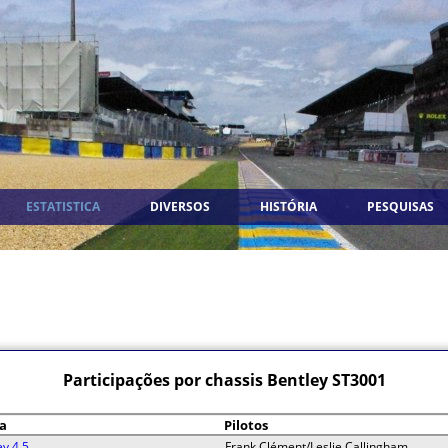
ESTATISTICA
DIVERSOS
HISTÓRIA
PESQUISAS
Participações por chassis Bentley ST3001
a
Pilotos
ey 4.5
Frank Clément/Leslie Callingham