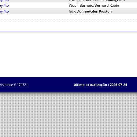
ey 4.5
Woolf Barnato/Bernard Rubin
ey 4.5
Jack Dunfee/Glen Kidston
Visitante # 174321
última actualização : 2026-07-24