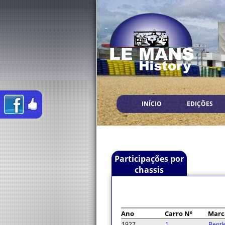
INÍCIO
EDIÇÕES
Participações por
chassis
Ano
Carro Nº
Marc
1927
1
Bentl