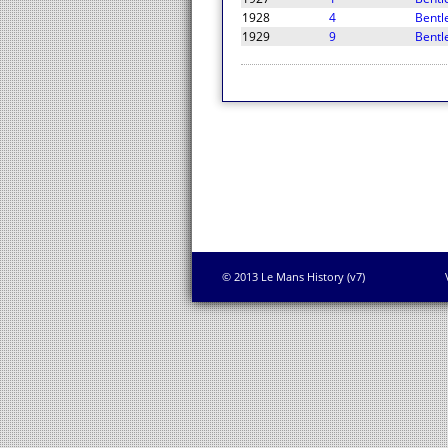
1928
4
Bentl
1929
9
Bentl
© 2013 Le Mans History (v7)