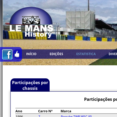
INÍCIO
EDIÇÕES
ESTATISTICA
DIVE
Participações por
chassis
Participações p
Ano
Carro Nº
Marca
1996
7
Porsche TWR WSC 95