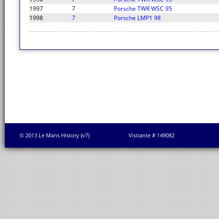
1997
7
Porsche TWR WSC 95
1998
7
Porsche LMP1 98
© 2013 Le Mans History (v7)
Visitante # 149082