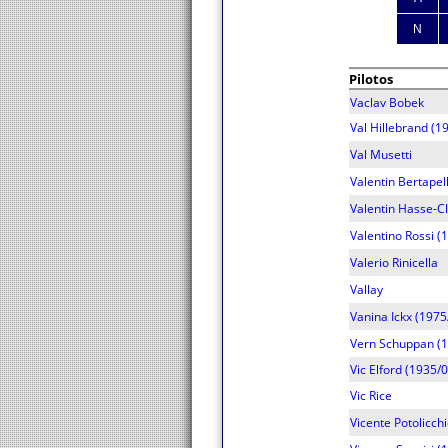
N
Pilotos
Vaclav Bobek
Val Hillebrand (1
Val Musetti
Valentin Bertapel
Valentin Hasse-Cl
Valentino Rossi (
Valerio Rinicella
Vallay
Vanina Ickx (1975
Vern Schuppan (1
Vic Elford (1935/
Vic Rice
Vicente Potolicch