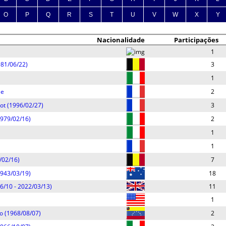
O
P
Q
R
S
T
U
V
W
X
Y
Nacionalidade
Participações
1
981/06/22)
3
1
le
2
ot (1996/02/27)
3
1979/02/16)
2
1
1
/02/16)
7
943/03/19)
18
06/10 - 2022/03/13)
11
1
io (1968/08/07)
2