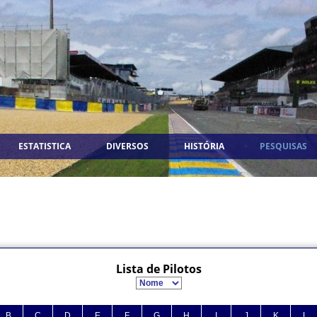
ESTATISTICA
DIVERSOS
HISTÓRIA
PESQUISAS
Lista de Pilotos
B
C
D
E
F
G
H
I
J
K
L