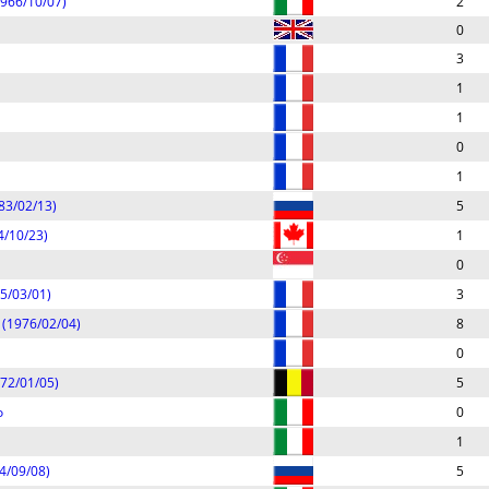
1966/10/07)
2
0
3
1
1
0
1
983/02/13)
5
64/10/23)
1
0
95/03/01)
3
e (1976/02/04)
8
0
972/01/05)
5
o
0
1
84/09/08)
5