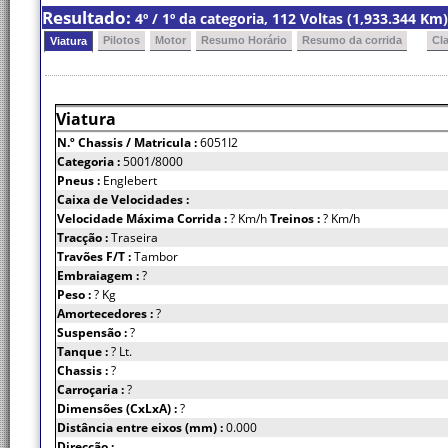
Resultado:
4º / 1º da categoria, 112 Voltas (1,933.344 K
Pilotos
Motor
Resumo Horário
Resumo da corrida
Cl
Viatura
Viatura
N.º Chassis
/ Matricula :
6051I2
Categoria :
5001/8000
Pneus :
Englebert
Caixa de Velocidades :
Velocidade Máxima Corrida :
? Km/h
Treinos :
? Km/h
Tracção :
Traseira
Travões F/T :
Tambor
Embraiagem :
?
Peso :
? Kg
Amortecedores :
?
Suspensão :
?
Tanque :
? Lt.
Chassis :
?
Carroçaria :
?
Dimensões (CxLxA) :
?
Distância entre eixos (mm) :
0.000
Direcção :