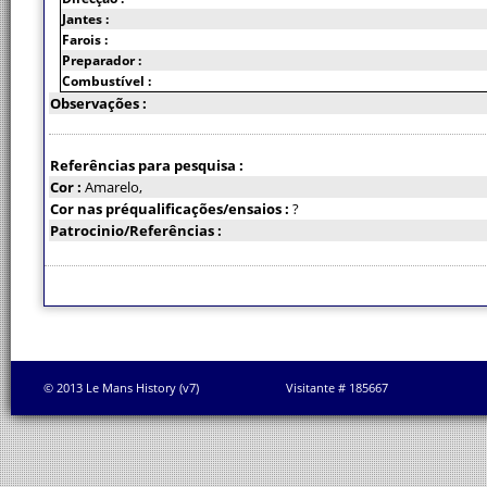
Jantes :
Farois :
Preparador :
Combustível :
Observações :
Referências para pesquisa :
Cor :
Amarelo,
Cor nas préqualificações/ensaios :
?
Patrocinio/Referências :
© 2013 Le Mans History (v7)
Visitante # 185667