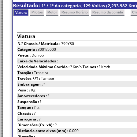
Resultado:
1º / 1º da categoria, 129 Voltas (2,233.982 K
Pilotos
Motor
Resumo Horário
Resumo da corrida
Cl
Viatura
Viatura
N.º Chassis
/ Matricula :
799Y80
Categoria :
3001/5000
Pneus :
Dunlop
Caixa de Velocidades :
Velocidade Máxima Corrida :
? Km/h
Treinos :
? Km/h
Tracção :
Traseira
Travões F/T :
Tambor
Embraiagem :
?
Peso :
? Kg
Amortecedores :
?
Suspensão :
?
Tanque :
? Lt.
Chassis :
?
Carroçaria :
?
Dimensões (CxLxA) :
?
Distância entre eixos (mm) :
0.000
Direcção :