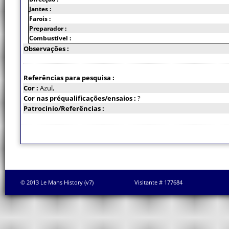
Jantes :
Farois :
Preparador :
Combustível :
Observações :
Referências para pesquisa :
Cor :
Azul,
Cor nas préqualificações/ensaios :
?
Patrocinio/Referências :
© 2013 Le Mans History (v7)
Visitante # 177684