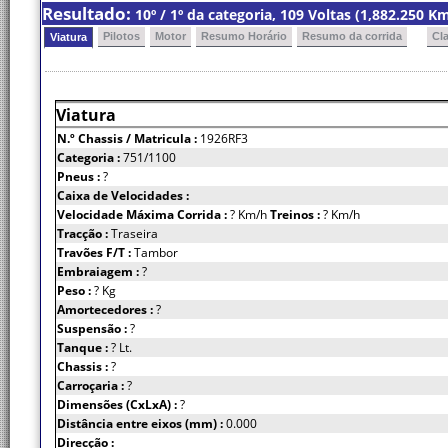
Resultado:
10º / 1º da categoria, 109 Voltas (1,882.250 
Pilotos
Motor
Resumo Horário
Resumo da corrida
Cl
Viatura
Viatura
N.º Chassis
/ Matricula :
1926RF3
Categoria :
751/1100
Pneus :
?
Caixa de Velocidades :
Velocidade Máxima Corrida :
? Km/h
Treinos :
? Km/h
Tracção :
Traseira
Travões F/T :
Tambor
Embraiagem :
?
Peso :
? Kg
Amortecedores :
?
Suspensão :
?
Tanque :
? Lt.
Chassis :
?
Carroçaria :
?
Dimensões (CxLxA) :
?
Distância entre eixos (mm) :
0.000
Direcção :