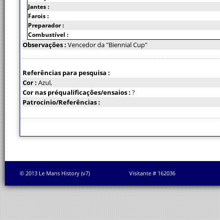
Jantes :
Farois :
Preparador :
Combustível :
Observações :
Vencedor da "Biennial Cup"
Referências para pesquisa :
Cor :
Azul,
Cor nas préqualificações/ensaios :
?
Patrocinio/Referências :
© 2013 Le Mans History (v7)
Visitante # 162036