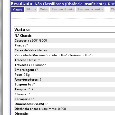
Resultado:
Não Classificado (Distância Insuficiente). Dis
Pilotos
Motor
Resumo Horário
Resumo da corrida
Cl
Viatura
Viatura
N.º Chassis
Categoria :
2001/3000
Pneus :
?
Caixa de Velocidades :
Velocidade Máxima Corrida :
? Km/h
Treinos :
? Km/h
Tracção :
Traseira
Travões F/T :
Tambor
Embraiagem :
?
Peso :
? Kg
Amortecedores :
?
Suspensão :
?
Tanque :
? Lt.
Chassis :
?
Carroçaria :
?
Dimensões (CxLxA) :
?
Distância entre eixos (mm) :
0.000
Direcção :