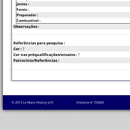
Jantes :
Farois :
Preparador :
Combustível :
Observações :
Referências para pesquisa :
Cor :
?
Cor nas préqualificações/ensaios :
?
Patrocinio/Referências :
© 2013 Le Mans History (v7)
Visitante # 159269