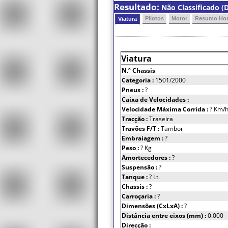
Resultado:
Não Classificado (D
Pilotos
Motor
Resumo Hor
Viatura
Viatura
N.º Chassis
Categoria :
1501/2000
Pneus :
?
Caixa de Velocidades :
Velocidade Máxima Corrida :
? Km/
Tracção :
Traseira
Travões F/T :
Tambor
Embraiagem :
?
Peso :
? Kg
Amortecedores :
?
Suspensão :
?
Tanque :
? Lt.
Chassis :
?
Carroçaria :
?
Dimensões (CxLxA) :
?
Distância entre eixos (mm) :
0.000
Direcção :