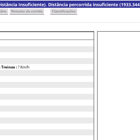
istância Insuficiente). Distância percorrida insuficiente (1933.34
ário
Resumo da corrida
Classificações
h
Treinos :
? Km/h