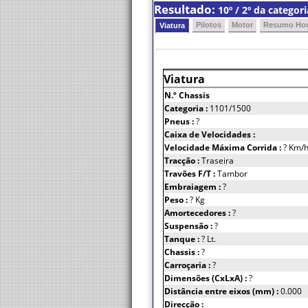
Resultado:
10º / 2º da catego
Pilotos
Motor
Resumo Hor
Viatura
Viatura
N.º Chassis
Categoria :
1101/1500
Pneus :
?
Caixa de Velocidades :
Velocidade Máxima Corrida :
? Km/
Tracção :
Traseira
Travões F/T :
Tambor
Embraiagem :
?
Peso :
? Kg
Amortecedores :
?
Suspensão :
?
Tanque :
? Lt.
Chassis :
?
Carroçaria :
?
Dimensões (CxLxA) :
?
Distância entre eixos (mm) :
0.000
Direcção :