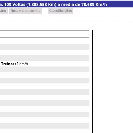
ria, 109 Voltas (1,888.558 Km) à média de 78.689 Km/h
ário
Resumo da corrida
Classificações
h
Treinos :
? Km/h