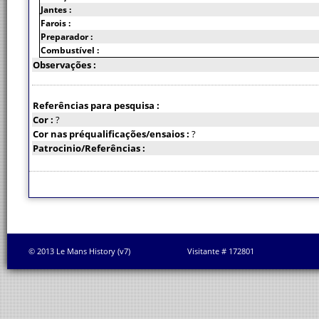
Jantes :
Farois :
Preparador :
Combustível :
Observações :
Referências para pesquisa :
Cor :
?
Cor nas préqualificações/ensaios :
?
Patrocinio/Referências :
© 2013 Le Mans History (v7)
Visitante # 172801