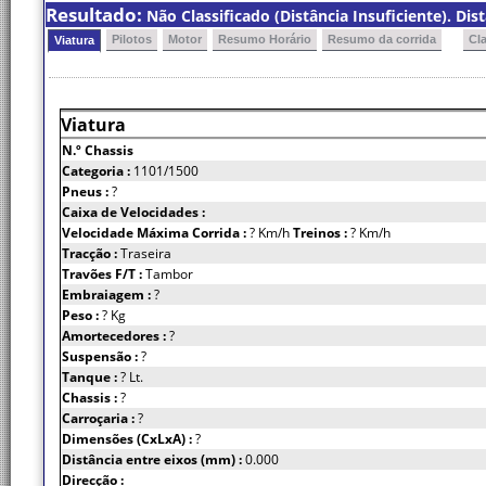
Resultado:
Não Classificado (Distância Insuficiente). Dis
Pilotos
Motor
Resumo Horário
Resumo da corrida
Cl
Viatura
Viatura
N.º Chassis
Categoria :
1101/1500
Pneus :
?
Caixa de Velocidades :
Velocidade Máxima Corrida :
? Km/h
Treinos :
? Km/h
Tracção :
Traseira
Travões F/T :
Tambor
Embraiagem :
?
Peso :
? Kg
Amortecedores :
?
Suspensão :
?
Tanque :
? Lt.
Chassis :
?
Carroçaria :
?
Dimensões (CxLxA) :
?
Distância entre eixos (mm) :
0.000
Direcção :