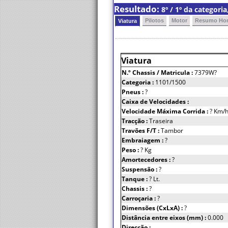
Resultado:
8º / 1º da categor
Pilotos
Motor
Resumo Hor
Viatura
Viatura
N.º Chassis
/ Matricula :
7379W?
Categoria :
1101/1500
Pneus :
?
Caixa de Velocidades :
Velocidade Máxima Corrida :
? Km/
Tracção :
Traseira
Travões F/T :
Tambor
Embraiagem :
?
Peso :
? Kg
Amortecedores :
?
Suspensão :
?
Tanque :
? Lt.
Chassis :
?
Carroçaria :
?
Dimensões (CxLxA) :
?
Distância entre eixos (mm) :
0.000
Direcção :