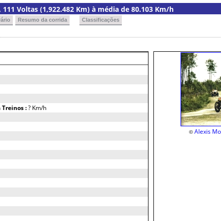
ia, 111 Voltas (1,922.482 Km) à média de 80.103 Km/h
ário
Resumo da corrida
Classificações
h
Treinos :
? Km/h
Alexis M
©