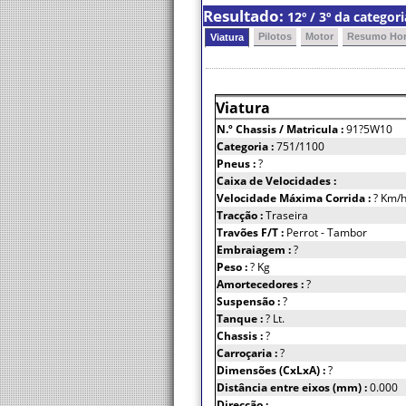
Resultado:
12º / 3º da catego
Pilotos
Motor
Resumo Hor
Viatura
Viatura
N.º Chassis
/ Matricula :
91?5W10
Categoria :
751/1100
Pneus :
?
Caixa de Velocidades :
Velocidade Máxima Corrida :
? Km/
Tracção :
Traseira
Travões F/T :
Perrot - Tambor
Embraiagem :
?
Peso :
? Kg
Amortecedores :
?
Suspensão :
?
Tanque :
? Lt.
Chassis :
?
Carroçaria :
?
Dimensões (CxLxA) :
?
Distância entre eixos (mm) :
0.000
Direcção :