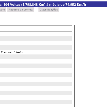
ria, 104 Voltas (1,798.848 Km) à média de 74.952 Km/h
ário
Resumo da corrida
Classificações
h
Treinos :
? Km/h